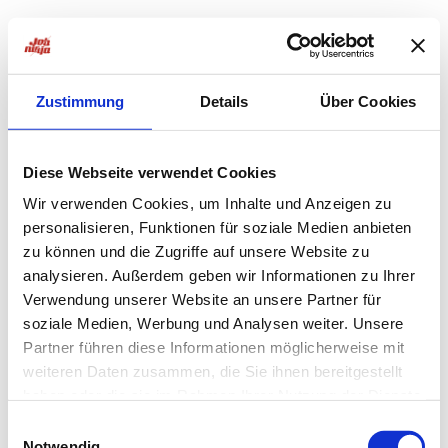
Zustimmung
Details
Über Cookies
Diese Webseite verwendet Cookies
Wir verwenden Cookies, um Inhalte und Anzeigen zu
personalisieren, Funktionen für soziale Medien anbieten
zu können und die Zugriffe auf unsere Website zu
analysieren. Außerdem geben wir Informationen zu Ihrer
Verwendung unserer Website an unsere Partner für
soziale Medien, Werbung und Analysen weiter. Unsere
Partner führen diese Informationen möglicherweise mit
weiteren Daten zusammen, die Sie ihnen bereitgestellt
haben oder die sie im Rahmen Ihrer Nutzung der Dienste
Application error: a
client
-side exception has occurred while
gesammelt haben.
Einwilligungsauswahl
Notwendig
loading
jobninja.com
(see the
browser console
for more