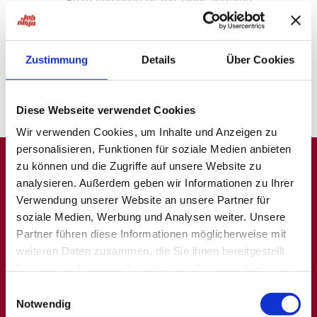
Bitte versuche es mit einer anderen
Suche oder
probiere unsere "Jobsuche andersrum"
auf
ninjajobs.de
Zustimmung
Details
Über Cookies
Diese Webseite verwendet Cookies
Wir verwenden Cookies, um Inhalte und Anzeigen zu
personalisieren, Funktionen für soziale Medien anbieten
zu können und die Zugriffe auf unsere Website zu
analysieren. Außerdem geben wir Informationen zu Ihrer
A
B
C
D
E
F
G
H
I
J
K
L
M
N
O
P
Q
Verwendung unserer Website an unsere Partner für
soziale Medien, Werbung und Analysen weiter. Unsere
R
S
T
U
V
W
X
Y
Z
0-9
Partner führen diese Informationen möglicherweise mit
weiteren Daten zusammen, die Sie ihnen bereitgestellt
haben oder die sie im Rahmen Ihrer Nutzung der Dienste
Allgemein
Beliebte Kategorien
gesammelt haben.
Einwilligungsauswahl
Notwendig