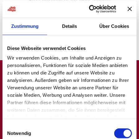
Bitte versuche es mit einer anderen
Suche oder
probiere unsere "Jobsuche andersrum"
auf
ninjajobs.de
Zustimmung
Details
Über Cookies
Diese Webseite verwendet Cookies
Wir verwenden Cookies, um Inhalte und Anzeigen zu
personalisieren, Funktionen für soziale Medien anbieten
zu können und die Zugriffe auf unsere Website zu
analysieren. Außerdem geben wir Informationen zu Ihrer
A
B
C
D
E
F
G
H
I
J
K
L
M
N
O
P
Q
Verwendung unserer Website an unsere Partner für
soziale Medien, Werbung und Analysen weiter. Unsere
R
S
T
U
V
W
X
Y
Z
0-9
Partner führen diese Informationen möglicherweise mit
weiteren Daten zusammen, die Sie ihnen bereitgestellt
haben oder die sie im Rahmen Ihrer Nutzung der Dienste
Allgemein
Beliebte Kategorien
gesammelt haben.
Einwilligungsauswahl
Notwendig