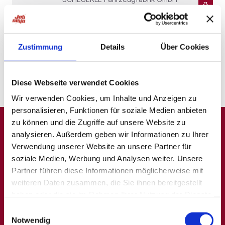
2 Wochen
Zustimmung
Details
Über Cookies
1
Diese Webseite verwendet Cookies
Wir verwenden Cookies, um Inhalte und Anzeigen zu
personalisieren, Funktionen für soziale Medien anbieten
zu können und die Zugriffe auf unsere Website zu
analysieren. Außerdem geben wir Informationen zu Ihrer
A
B
C
D
E
F
G
H
I
J
K
L
M
N
O
P
Q
Verwendung unserer Website an unsere Partner für
soziale Medien, Werbung und Analysen weiter. Unsere
R
S
T
U
V
W
X
Y
Z
0-9
Partner führen diese Informationen möglicherweise mit
weiteren Daten zusammen, die Sie ihnen bereitgestellt
haben oder die sie im Rahmen Ihrer Nutzung der Dienste
gesammelt haben.
Allgemein
Beliebte Kategorien
Einwilligungsauswahl
Notwendig