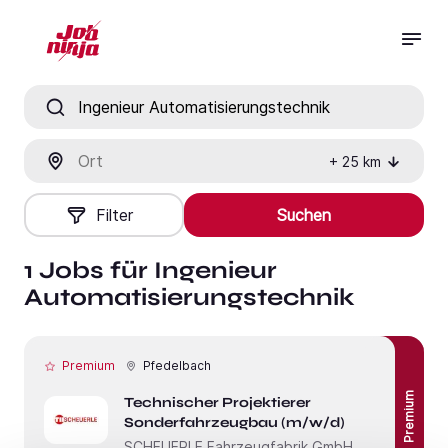
Jobtitel, Fähigkeit oder Firma
Ort
+
25
km
Filter
Suchen
1 Jobs für Ingenieur
Automatisierungstechnik
Premium
Pfedelbach
Premium
Technischer Projektierer
Sonderfahrzeugbau (m/w/d)
SCHEUERLE Fahrzeugfabrik GmbH