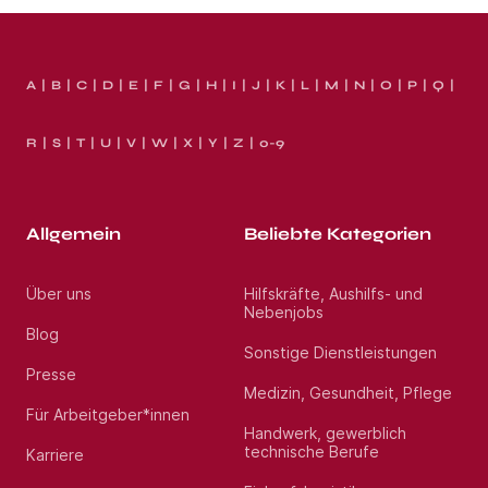
A
B
C
D
E
F
G
H
I
J
K
L
M
N
O
P
Q
R
S
T
U
V
W
X
Y
Z
0-9
Allgemein
Beliebte Kategorien
Über uns
Hilfskräfte, Aushilfs- und
Nebenjobs
Blog
Sonstige Dienstleistungen
Presse
Medizin, Gesundheit, Pflege
Für Arbeitgeber*innen
Handwerk, gewerblich
technische Berufe
Karriere