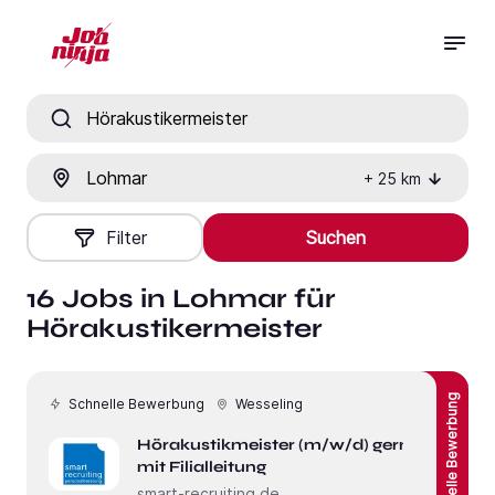
Jobtitel, Fähigkeit oder Firma
Ort
+
25
km
Filter
Suchen
16 Jobs in Lohmar für
Hörakustikermeister
Schnelle Bewerbung
Schnelle Bewerbung
Wesseling
Hörakustikmeister (m/w/d) gerne
mit Filialleitung
smart-recruiting.de