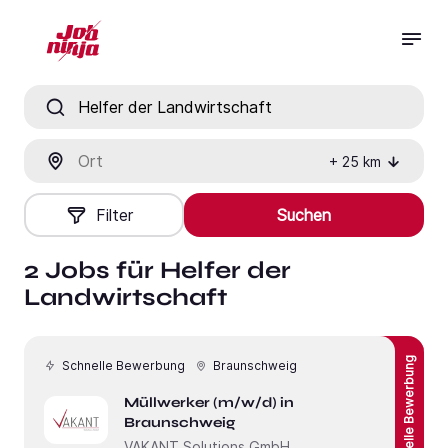
Jobtitel, Fähigkeit oder Firma
Ort
+
25
km
Filter
Suchen
2 Jobs für Helfer der
Landwirtschaft
Schnelle Bewerbung
Schnelle Bewerbung
Braunschweig
Müllwerker (m/w/d) in
Braunschweig
VAKANT Solutions GmbH