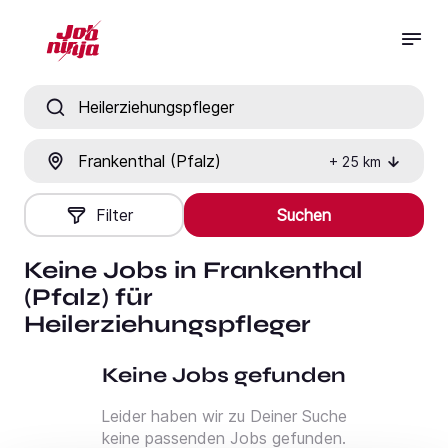
Jobtitel, Fähigkeit oder Firma
Ort
+
25
km
Filter
Suchen
Keine Jobs in Frankenthal
(Pfalz) für
Heilerziehungspfleger
Keine Jobs gefunden
Leider haben wir zu Deiner Suche
keine passenden Jobs gefunden.