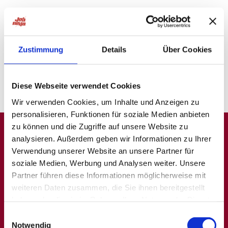
Bitte versuche es mit einer anderen
Suche oder
probiere unsere "Jobsuche andersrum"
auf
ninjajobs.de
Zustimmung
Details
Über Cookies
Diese Webseite verwendet Cookies
Wir verwenden Cookies, um Inhalte und Anzeigen zu
personalisieren, Funktionen für soziale Medien anbieten
zu können und die Zugriffe auf unsere Website zu
analysieren. Außerdem geben wir Informationen zu Ihrer
A
B
C
D
E
F
G
H
I
J
K
L
M
N
O
P
Q
Verwendung unserer Website an unsere Partner für
soziale Medien, Werbung und Analysen weiter. Unsere
R
S
T
U
V
W
X
Y
Z
0-9
Partner führen diese Informationen möglicherweise mit
weiteren Daten zusammen, die Sie ihnen bereitgestellt
haben oder die sie im Rahmen Ihrer Nutzung der Dienste
gesammelt haben.
Einwilligungsauswahl
Allgemein
Beliebte Kategorien
Notwendig