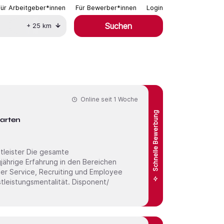
Für Arbeitgeber*innen
Für Bewerber*innen
Login
Suchen
+
25
km
Online seit
1 Woche
Schnelle Bewerbung
garten
e gesamte
jährige Erfahrung in den Bereichen
mer Service, Recruiting und Employee
gsmentalität. Disponent/