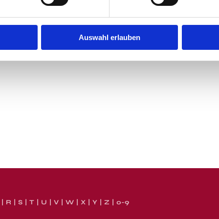
Auswahl erlauben
R
S
T
U
V
W
X
Y
Z
0-9