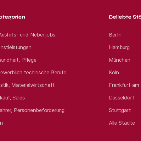
ategorien
Beliebte St
 Aushilfs- und Nebenjobs
Berlin
nstleistungen
Hamburg
sundheit, Pflege
München
ewerblich technische Berufe
Köln
istik, Materialwirtschaft
Frankfurt am
rkauf, Sales
Düsseldorf
fahrer, Personenbeförderung
Stuttgart
en
Alle Städte