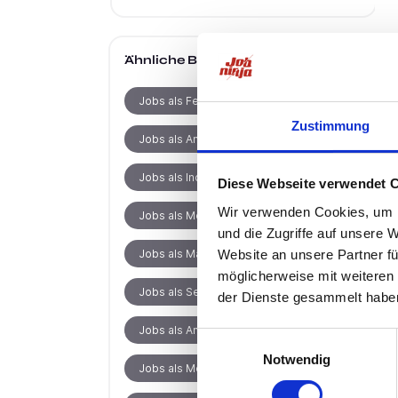
Ähnliche Berufe
Jobs als Fertigungsplaner
Zustimmung
Jobs als Anlagenführer
Jobs als Industriemechaniker
Diese Webseite verwendet 
Wir verwenden Cookies, um I
Jobs als Mechatroniker
und die Zugriffe auf unsere 
Website an unsere Partner fü
Jobs als Maschinenbediener
möglicherweise mit weiteren
Jobs als Servicetechniker
der Dienste gesammelt habe
Jobs als Anlagenmechaniker
Einwilligungsauswahl
Notwendig
Jobs als Mechaniker