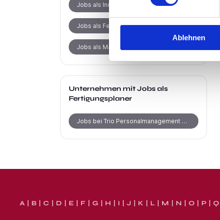
Jobs als Industrielackierer
Jobs als Fertigungsmechaniker
Ablehnen
Jobs als Maschineneinrichter
Unternehmen mit Jobs als
Fertigungsplaner
Jobs bei Trio Personalmanagement GmbH
A
B
C
D
E
F
G
H
I
J
K
L
M
N
O
P
Q