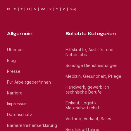
R
S
T
U
V
W
X
Y
Z
0-9
Allgemein
Beliebte Kategorien
Über uns
Hilfskräfte, Aushilfs- und
Nebenjobs
Blog
Sonstige Dienstleistungen
Presse
Medizin, Gesundheit, Pflege
Für Arbeitgeber*innen
Handwerk, gewerblich
technische Berufe
Karriere
Einkauf, Logistik,
Impressum
Materialwirtschaft
Datenschutz
Vertrieb, Verkauf, Sales
Barrierefreiheitserklärung
Berufskraftfahrer,