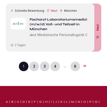
Schnelle Bewerbung
Neu!
München
Facharzt Laboratoriumsmedizin
(m/w/d) Voll- und Teilzeit in
Neu!
München
akut Medizinische Personallogistik GmbH
2 Tagen
…
1
2
3
4
8
A
B
C
D
E
F
G
H
I
J
K
L
M
N
O
P
Q