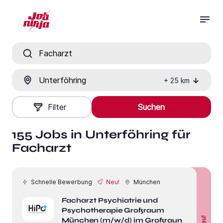
Jobtitel, Fähigkeit oder Firma
Ort
+
25
km
Filter
Suchen
155 Jobs in Unterföhring für
Facharzt
Schnelle Bewerbung
Neu!
München
Facharzt Psychiatrie und
Psychotherapie Großraum
Neu!
München (m/w/d) im Großraum