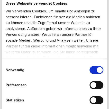
Facharzt Radiologie (m/w/d) –
Diese Webseite verwendet Cookies
Neu!
interventionell in Dachau
Wir verwenden Cookies, um Inhalte und Anzeigen zu
akut Medizinische Personallogistik GmbH
personalisieren, Funktionen für soziale Medien anbieten
2 Tagen
zu können und die Zugriffe auf unsere Website zu
analysieren. Außerdem geben wir Informationen zu Ihrer
Verwendung unserer Website an unsere Partner für
soziale Medien, Werbung und Analysen weiter. Unsere
Schnelle Bewerbung
Neu!
München
Partner führen diese Informationen möglicherweise mit
Facharzt Radiologie (m/w/d) in
weiteren Daten zusammen, die Sie ihnen bereitgestellt
Neu!
München
haben oder die sie im Rahmen Ihrer Nutzung der Dienste
akut Medizinische Personallogistik GmbH
gesammelt haben.
Einwilligungsauswahl
Notwendig
2 Tagen
Präferenzen
Schnelle Bewerbung
Neu!
Dachau
Facharzt Schmerztherapie (m/w/d)
Statistiken
Neu!
in Dachau