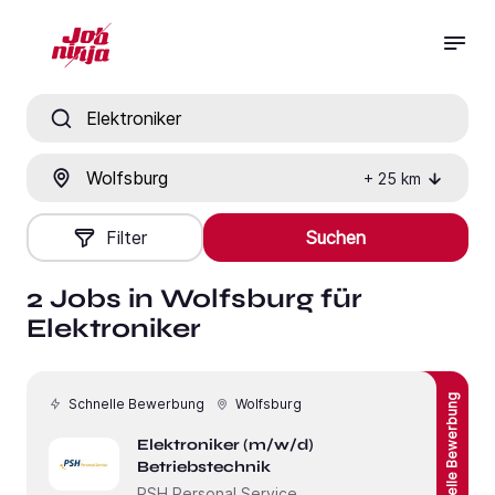
Jobtitel, Fähigkeit oder Firma
Ort
+
25
km
Filter
Suchen
2 Jobs in Wolfsburg für
Elektroniker
Schnelle Bewerbung
Schnelle Bewerbung
Wolfsburg
Elektroniker (m/w/d)
Betriebstechnik
PSH Personal Service