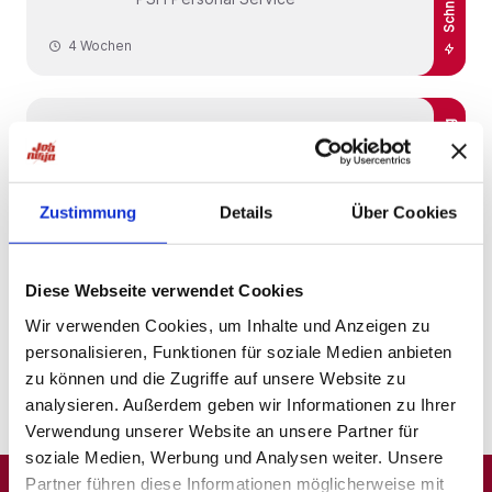
4 Wochen
Schnelle Bewerbung
Schnelle Bewerbung
Wolfsburg
Elektroniker Energie- und
Gebäudetechnik (m/w/d)
Zustimmung
Details
Über Cookies
PSH Personal Service
4 Wochen
Diese Webseite verwendet Cookies
Wir verwenden Cookies, um Inhalte und Anzeigen zu
personalisieren, Funktionen für soziale Medien anbieten
1
zu können und die Zugriffe auf unsere Website zu
analysieren. Außerdem geben wir Informationen zu Ihrer
Verwendung unserer Website an unsere Partner für
soziale Medien, Werbung und Analysen weiter. Unsere
Partner führen diese Informationen möglicherweise mit