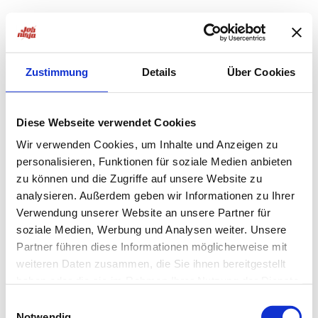
Zustimmung
Details
Über Cookies
Diese Webseite verwendet Cookies
Wir verwenden Cookies, um Inhalte und Anzeigen zu
personalisieren, Funktionen für soziale Medien anbieten
zu können und die Zugriffe auf unsere Website zu
analysieren. Außerdem geben wir Informationen zu Ihrer
Verwendung unserer Website an unsere Partner für
soziale Medien, Werbung und Analysen weiter. Unsere
Partner führen diese Informationen möglicherweise mit
weiteren Daten zusammen, die Sie ihnen bereitgestellt
haben oder die sie im Rahmen Ihrer Nutzung der Dienste
Application error: a
client
-side exception has occurred while
gesammelt haben.
Einwilligungsauswahl
Notwendig
loading
jobninja.com
(see the
browser console
for more