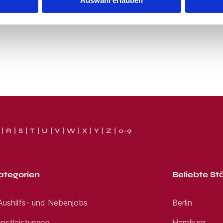
Auswahl erlauben
R
S
T
U
V
W
X
Y
Z
0-9
ategorien
Beliebte St
 Aushilfs- und Nebenjobs
Berlin
nstleistungen
Hamburg