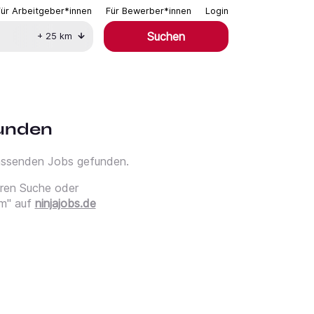
Für Arbeitgeber*innen
Für Bewerber*innen
Login
Suchen
+
25
km
funden
passenden Jobs gefunden.
eren Suche oder
m" auf
ninjajobs.de