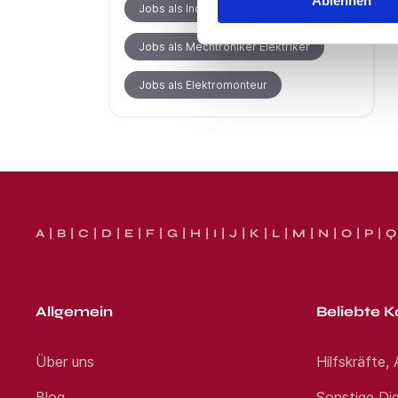
Ablehnen
Jobs als Industrieelektroniker
Jobs als Mechtroniker Elektriker
Jobs als Elektromonteur
A
B
C
D
E
F
G
H
I
J
K
L
M
N
O
P
Q
Allgemein
Beliebte K
Über uns
Hilfskräfte,
Blog
Sonstige Die