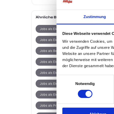
Zustimmung
Ähnliche Berufe
in Hückeswagen
Jobs als Elektroniker
Diese Webseite verwendet 
Jobs als Elektriker
Wir verwenden Cookies, um I
und die Zugriffe auf unsere 
Jobs als Betriebselektriker
Website an unsere Partner fü
möglicherweise mit weiteren
Jobs als Elektrotechniker
der Dienste gesammelt habe
Jobs als Elektroinstallateur
Einwilligungsauswahl
Notwendig
Jobs als Elektromeister
Jobs als Elektrofachkraft
Jobs als Projektleiter Elektrotechnik