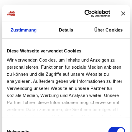
Zustimmung
Details
Über Cookies
Diese Webseite verwendet Cookies
Wir verwenden Cookies, um Inhalte und Anzeigen zu
personalisieren, Funktionen für soziale Medien anbieten
zu können und die Zugriffe auf unsere Website zu
analysieren. Außerdem geben wir Informationen zu Ihrer
Verwendung unserer Website an unsere Partner für
soziale Medien, Werbung und Analysen weiter. Unsere
Partner führen diese Informationen möglicherweise mit
weiteren Daten zusammen, die Sie ihnen bereitgestellt
haben oder die sie im Rahmen Ihrer Nutzung der Dienste
Application error: a
client
-side exception has occurred while
gesammelt haben.
Einwilligungsauswahl
Notwendig
loading
jobninja.com
(see the
browser console
for more