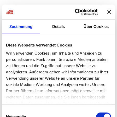
Zustimmung
Details
Über Cookies
Diese Webseite verwendet Cookies
Wir verwenden Cookies, um Inhalte und Anzeigen zu
personalisieren, Funktionen für soziale Medien anbieten
zu können und die Zugriffe auf unsere Website zu
analysieren. Außerdem geben wir Informationen zu Ihrer
Verwendung unserer Website an unsere Partner für
soziale Medien, Werbung und Analysen weiter. Unsere
Partner führen diese Informationen möglicherweise mit
weiteren Daten zusammen, die Sie ihnen bereitgestellt
haben oder die sie im Rahmen Ihrer Nutzung der Dienste
Application error: a
client
-side exception has occurred while
gesammelt haben.
Einwilligungsauswahl
Notwendig
loading
jobninja.com
(see the
browser console
for more