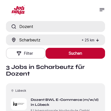
Jobtitel, Fähigkeit oder Firma
Ort
+
25
km
Filter
Suchen
3 Jobs in Scharbeutz für
Dozent
Lübeck
Dozent BWL E-Commerce (m/w/d)
in Lübeck
IU Internationale Hochschule GmbH