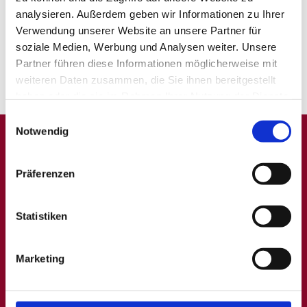
analysieren. Außerdem geben wir Informationen zu Ihrer
Verwendung unserer Website an unsere Partner für
soziale Medien, Werbung und Analysen weiter. Unsere
1
Partner führen diese Informationen möglicherweise mit
weiteren Daten zusammen, die Sie ihnen bereitgestellt
haben oder die sie im Rahmen Ihrer Nutzung der Dienste
gesammelt haben.
Einwilligungsauswahl
Notwendig
A
B
C
D
E
F
G
H
I
J
K
L
M
N
O
P
Q
Präferenzen
R
S
T
U
V
W
X
Y
Z
0-9
Statistiken
Allgemein
Beliebte Kategorien
Marketing
Über uns
Hilfskräfte, Aushilfs- und
Nebenjobs