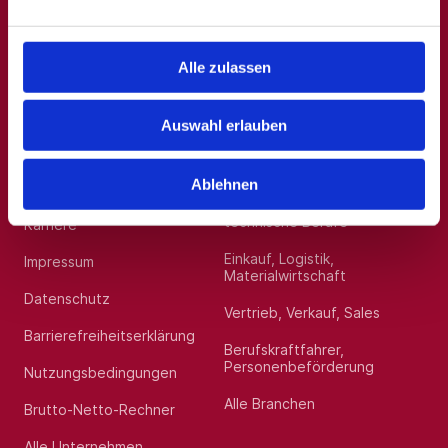
Allgemein
Beliebte Kategorien
Alle zulassen
Über uns
Hilfskräfte, Aushilfs- und
Nebenjobs
Blog
Auswahl erlauben
Sonstige Dienstleistungen
Presse
Medizin, Gesundheit, Pflege
Ablehnen
Für Arbeitgeber*innen
Handwerk, gewerblich
technische Berufe
Karriere
Einkauf, Logistik,
Impressum
Materialwirtschaft
Datenschutz
Vertrieb, Verkauf, Sales
Barrierefreiheitserklärung
Berufskraftfahrer,
Personenbeförderung
Nutzungsbedingungen
Alle Branchen
Brutto-Netto-Rechner
Alle Unternehmen