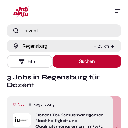
Jobtitel, Fähigkeit oder Firma
Ort
+
25
km
Filter
Suchen
3 Jobs in Regensburg für
Dozent
Neu!
Regensburg
Dozent Tourismusmanagement
Nachhaltigkeit und
Neu!
Qualitätsmanagement (m/w/d) in