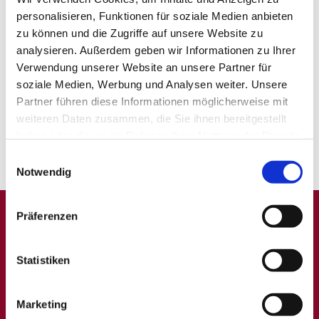
Handlungsfeldern (m/w/d) in
personalisieren, Funktionen für soziale Medien anbieten
Regensburg
zu können und die Zugriffe auf unsere Website zu
IU Internationale Hochschule GmbH
analysieren. Außerdem geben wir Informationen zu Ihrer
Verwendung unserer Website an unsere Partner für
4 Wochen
soziale Medien, Werbung und Analysen weiter. Unsere
Partner führen diese Informationen möglicherweise mit
weiteren Daten zusammen, die Sie ihnen bereitgestellt
1
haben oder die sie im Rahmen Ihrer Nutzung der Dienste
gesammelt haben.
Einwilligungsauswahl
Notwendig
Präferenzen
A
B
C
D
E
F
G
H
I
J
K
L
M
N
O
P
Q
Statistiken
R
S
T
U
V
W
X
Y
Z
0-9
Marketing