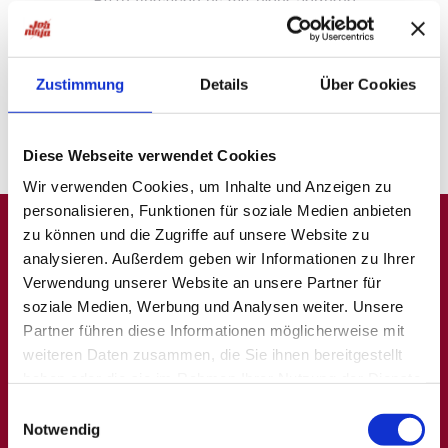
Bitte versuche es mit einer anderen
Suche oder
probiere unsere "Jobsuche andersrum"
auf
ninjajobs.de
Zustimmung
Details
Über Cookies
Diese Webseite verwendet Cookies
Wir verwenden Cookies, um Inhalte und Anzeigen zu
personalisieren, Funktionen für soziale Medien anbieten
zu können und die Zugriffe auf unsere Website zu
analysieren. Außerdem geben wir Informationen zu Ihrer
A
B
C
D
E
F
G
H
I
J
K
L
M
N
O
P
Q
Verwendung unserer Website an unsere Partner für
soziale Medien, Werbung und Analysen weiter. Unsere
R
S
T
U
V
W
X
Y
Z
0-9
Partner führen diese Informationen möglicherweise mit
weiteren Daten zusammen, die Sie ihnen bereitgestellt
haben oder die sie im Rahmen Ihrer Nutzung der Dienste
Allgemein
Beliebte Kategorien
gesammelt haben.
Einwilligungsauswahl
Notwendig