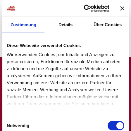
Bitte versuche es mit einer anderen
Suche oder
probiere unsere "Jobsuche andersrum"
auf
ninjajobs.de
Zustimmung
Details
Über Cookies
Diese Webseite verwendet Cookies
Wir verwenden Cookies, um Inhalte und Anzeigen zu
personalisieren, Funktionen für soziale Medien anbieten
zu können und die Zugriffe auf unsere Website zu
analysieren. Außerdem geben wir Informationen zu Ihrer
A
B
C
D
E
F
G
H
I
J
K
L
M
N
O
P
Q
Verwendung unserer Website an unsere Partner für
soziale Medien, Werbung und Analysen weiter. Unsere
R
S
T
U
V
W
X
Y
Z
0-9
Partner führen diese Informationen möglicherweise mit
weiteren Daten zusammen, die Sie ihnen bereitgestellt
haben oder die sie im Rahmen Ihrer Nutzung der Dienste
Allgemein
Beliebte Kategorien
gesammelt haben.
Einwilligungsauswahl
Notwendig