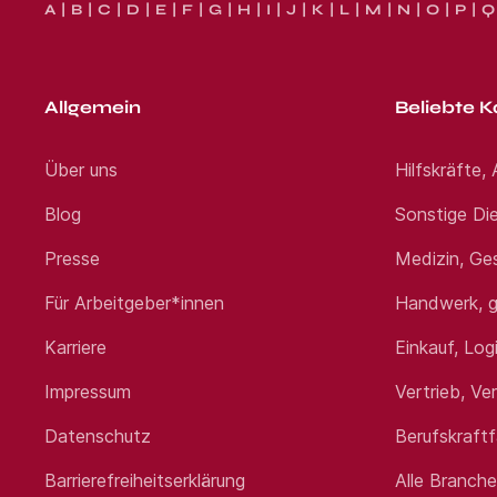
A
B
C
D
E
F
G
H
I
J
K
L
M
N
O
P
Q
Allgemein
Beliebte K
Über uns
Hilfskräfte,
Blog
Sonstige Die
Presse
Medizin, Ge
Für Arbeitgeber*innen
Handwerk, g
Karriere
Einkauf, Log
Impressum
Vertrieb, Ve
Datenschutz
Berufskraft
Barrierefreiheitserklärung
Alle Branch