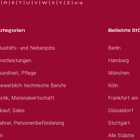
R
S
T
U
V
W
X
Y
Z
0-9
ategorien
Beliebte St
 Aushilfs- und Nebenjobs
Berlin
nstleistungen
Hamburg
sundheit, Pflege
München
ewerblich technische Berufe
Köln
istik, Materialwirtschaft
Frankfurt am
rkauf, Sales
Düsseldorf
fahrer, Personenbeförderung
Stuttgart
en
Alle Städte