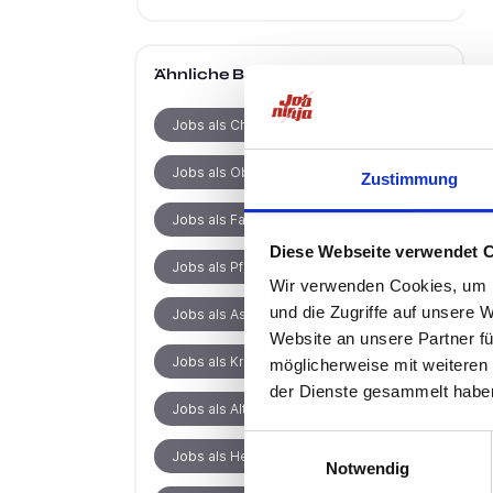
Ähnliche Berufe
in Scharbeutz
Jobs als Chefarzt
Jobs als Oberarzt
Zustimmung
Jobs als Facharzt
Diese Webseite verwendet 
Jobs als Pflegefachkraft
Wir verwenden Cookies, um I
und die Zugriffe auf unsere 
Jobs als Assistenzarzt
Website an unsere Partner fü
Jobs als Krankenpfleger
möglicherweise mit weiteren
der Dienste gesammelt habe
Jobs als Altenpfleger
Einwilligungsauswahl
Jobs als Heilerziehungspfleger
Notwendig