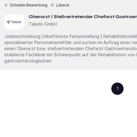
Schnelle Bewerbung
Lübeck
Oberarzt / Stellvertretender Chefarzt Gastroe
Taledo GmbH
Jobbeschreibung Unbefristete Festanstellung | Rehabilitationsklinik | Norddeutschland Wir sind ein
spezialisierter Personalvermittler und suchen im Auftrag einer re
einen Oberarzt bzw. stellvertretenden Chefarzt Gastroenterologie (m/w/d) . Unser Mandant ist eine
etablierte Fachklinik mit Schwerpunkt auf der Rehabilitation von
gastroenterologischen
1