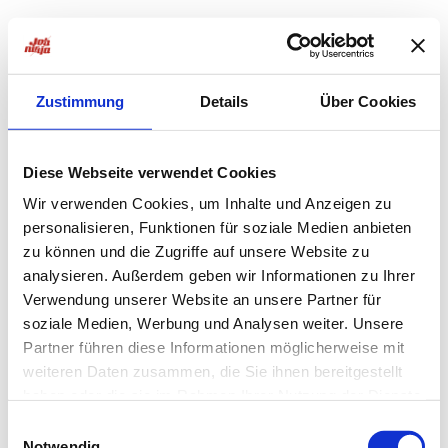
Zustimmung
Details
Über Cookies
Diese Webseite verwendet Cookies
Wir verwenden Cookies, um Inhalte und Anzeigen zu
personalisieren, Funktionen für soziale Medien anbieten
zu können und die Zugriffe auf unsere Website zu
analysieren. Außerdem geben wir Informationen zu Ihrer
Verwendung unserer Website an unsere Partner für
soziale Medien, Werbung und Analysen weiter. Unsere
Partner führen diese Informationen möglicherweise mit
weiteren Daten zusammen, die Sie ihnen bereitgestellt
haben oder die sie im Rahmen Ihrer Nutzung der Dienste
Application error: a
client
-side exception has occurred while
gesammelt haben.
Einwilligungsauswahl
Notwendig
loading
jobninja.com
(see the
browser console
for more