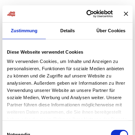
Zustimmung
Details
Über Cookies
Diese Webseite verwendet Cookies
Wir verwenden Cookies, um Inhalte und Anzeigen zu
personalisieren, Funktionen für soziale Medien anbieten
zu können und die Zugriffe auf unsere Website zu
analysieren. Außerdem geben wir Informationen zu Ihrer
Verwendung unserer Website an unsere Partner für
soziale Medien, Werbung und Analysen weiter. Unsere
Partner führen diese Informationen möglicherweise mit
weiteren Daten zusammen, die Sie ihnen bereitgestellt
haben oder die sie im Rahmen Ihrer Nutzung der Dienste
Application error: a
client
-side exception has occurred while
gesammelt haben.
Einwilligungsauswahl
Notwendig
loading
jobninja.com
(see the
browser console
for more