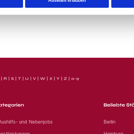
Auswahl erlauben
R
S
T
U
V
W
X
Y
Z
0-9
ategorien
Beliebte St
 Aushilfs- und Nebenjobs
Berlin
nstleistungen
Hamburg