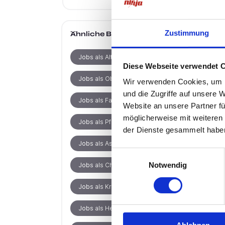
Zustimmung
Ähnliche Berufe
in Sondershausen
Jobs als Altenpfleger
Diese Webseite verwendet 
Jobs als Oberarzt
Wir verwenden Cookies, um I
und die Zugriffe auf unsere 
Jobs als Facharzt
Website an unsere Partner fü
möglicherweise mit weiteren
Jobs als Pflegefachkraft
der Dienste gesammelt habe
Jobs als Assistenzarzt
Einwilligungsauswahl
Notwendig
Jobs als Chefarzt
Jobs als Krankenpfleger
Jobs als Heilerziehungspfleger