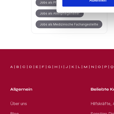
Ablehnen
Jobs als Pflegehelfer
Jobs als Altenpflegehelfer
Jobs als Medizinische Fachangestellte
A
B
C
D
E
F
G
H
I
J
K
L
M
N
O
P
Q
Allgemein
Beliebte K
Über uns
Hilfskräfte,
Blog
Sonstige Die