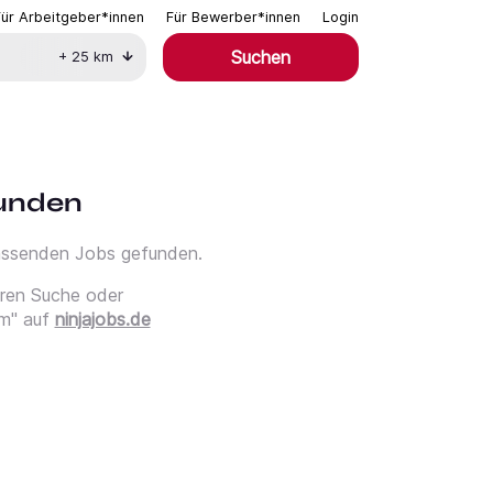
Für Arbeitgeber*innen
Für Bewerber*innen
Login
Suchen
+
25
km
funden
passenden Jobs gefunden.
eren Suche oder
m" auf
ninjajobs.de