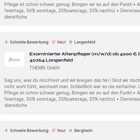
Pflege ist schon schwer genug. Bringen wir es auf den Punkt:• Ab 24,00€ /Std + Zulagen (100%
feiertags, 50% sonntags, 25%samstags, 25% nachts) • Dienstwagen inkl. Tankkarte ( Private und
dienstliche
Schnelle Bewerbung
Neu!
Langenfeld
Examinierter Altenpfleger (m/w/d) ab 4200 € 
40764 Langenfeld
THEMIS GmbH
Sag uns, was du möchtest und wir kriegen das hin ! Sind wir doch mal ehrlich. Wenn man sich irgendwo
nicht wohl fühlt, wechselt man. Schließlich war es nie einfacher. Und genau das soll nicht sein. Die
Pflege ist schon schwer genug. Bringen wir es auf den Punkt:• Ab 24,00€ /Std + Zulagen (100%
feiertags, 50% sonntags, 25%samstags, 25% nachts) • Dienstwagen inkl. Tankkarte ( Private und
dienstliche
Schnelle Bewerbung
Neu!
Bergheim