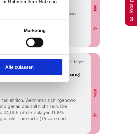
ie im Rahmen Ihrer Nutzung
Neu!
Marketing
Online seit
3 Tagen
Alle zulassen
brutto (mit Krankenhauserfahrung) in
Neu!