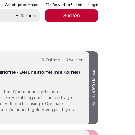
Für Arbeitgeber*innen
Für Bewerber*innen
Login
Suchen
+
25
km
Online seit
3 Wochen
iatrie - Bei uns startet Ihre Karriere!
bis 4200 / Monat
 festem Wochenendrhythmus •
nste • Bezahlung nach Tarifvertrag •
el • Jobrad-Leasing • Optimale
 und Weihnachtsgeld • Vergünstigtes