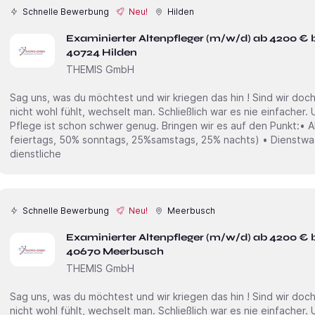
Schnelle Bewerbung
Neu!
Hilden
Examinierter Altenpfleger (m/w/d) ab 4200 € 
40724 Hilden
THEMIS GmbH
Sag uns, was du möchtest und wir kriegen das hin ! Sind wir doch mal ehrlich. Wenn man sich irgendwo
nicht wohl fühlt, wechselt man. Schließlich war es nie einfacher. Und genau das soll nicht sein. Die
Pflege ist schon schwer genug. Bringen wir es auf den Punkt:• Ab 24,00€ /Std + Zulagen (100%
feiertags, 50% sonntags, 25%samstags, 25% nachts) • Dienstwagen inkl. Tankkarte ( Private und
dienstliche
Schnelle Bewerbung
Neu!
Meerbusch
Examinierter Altenpfleger (m/w/d) ab 4200 € 
40670 Meerbusch
THEMIS GmbH
Sag uns, was du möchtest und wir kriegen das hin ! Sind wir doch mal ehrlich. Wenn man sich irgendwo
nicht wohl fühlt, wechselt man. Schließlich war es nie einfacher. Und genau das soll nicht sein. Die