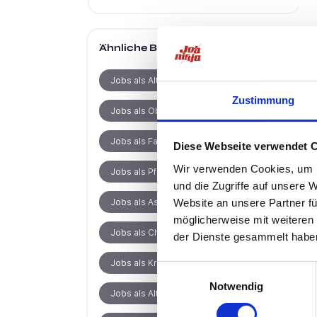
Ähnliche Berufe
in Herne
Jobs als Altenpflegehelfer
Zustimmung
Jobs als Oberarzt
Jobs als Facharzt
Diese Webseite verwendet 
Wir verwenden Cookies, um I
Jobs als Pflegefachkraft
und die Zugriffe auf unsere 
Website an unsere Partner fü
Jobs als Assistenzarzt
möglicherweise mit weiteren
Jobs als Chefarzt
der Dienste gesammelt habe
Jobs als Krankenpfleger
Einwilligungsauswahl
Notwendig
Jobs als Altenpfleger