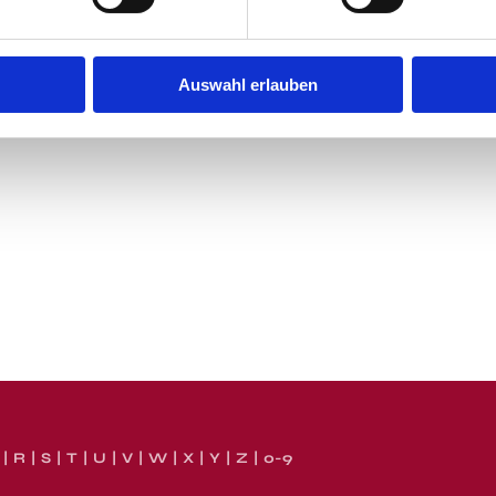
Auswahl erlauben
R
S
T
U
V
W
X
Y
Z
0-9