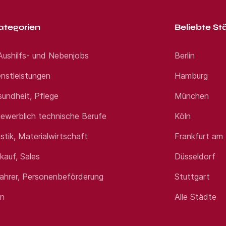
ategorien
Beliebte St
 Aushilfs- und Nebenjobs
Berlin
nstleistungen
Hamburg
sundheit, Pflege
München
ewerblich technische Berufe
Köln
istik, Materialwirtschaft
Frankfurt am
rkauf, Sales
Düsseldorf
fahrer, Personenbeförderung
Stuttgart
en
Alle Städte