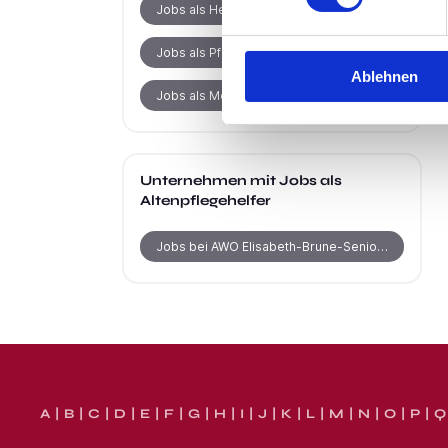
Jobs als Heilerziehungspfleger
Jobs als Pflegehelfer
Ablehnen
Jobs als Medizinische Fachangestellte
Unternehmen mit Jobs als
Altenpflegehelfer
Jobs bei AWO Elisabeth-Brune-Seniorenzentrum
A
B
C
D
E
F
G
H
I
J
K
L
M
N
O
P
Q