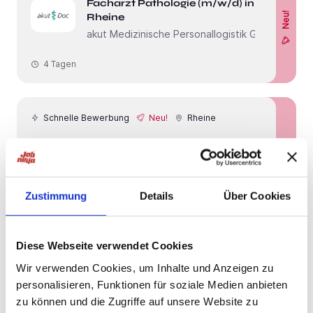
Facharzt Pathologie (m/w/d) in
Neu!
Rheine
akut Medizinische Personallogistik GmbH
4 Tagen
Schnelle Bewerbung
Neu!
Rheine
Facharzt Nuklearmedizin (m/w/d)
Neu!
in Rheine
akut Medizinische Personallogistik GmbH
Zustimmung
Details
Über Cookies
4 Tagen
Diese Webseite verwendet Cookies
Schnelle Bewerbung
Schnelle Bewerbung
Emsdetten
Wir verwenden Cookies, um Inhalte und Anzeigen zu
Oberarzt Unfallchirurgie (m/w/d)
personalisieren, Funktionen für soziale Medien anbieten
FIND YOUR EXPERT – MEDICAL
zu können und die Zugriffe auf unsere Website zu