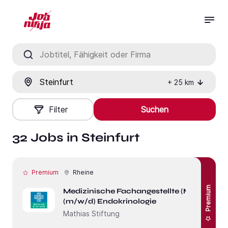
Jobtitel, Fähigkeit oder Firma
Ort
+
25
km
Filter
Suchen
32 Jobs in Steinfurt
Premium
Rheine
Premium
Medizinische Fachangestellte (MFA)
(m/w/d) Endokrinologie
Mathias Stiftung