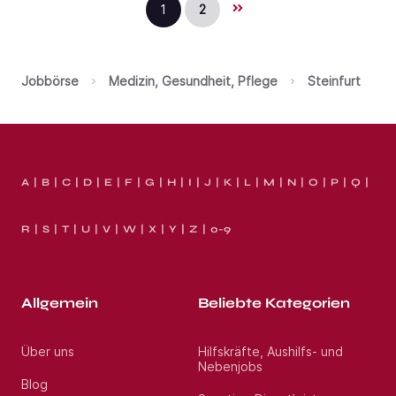
1
2
Jobbörse
Medizin, Gesundheit, Pflege
Steinfurt
A
B
C
D
E
F
G
H
I
J
K
L
M
N
O
P
Q
R
S
T
U
V
W
X
Y
Z
0-9
Allgemein
Beliebte Kategorien
Über uns
Hilfskräfte, Aushilfs- und
Nebenjobs
Blog