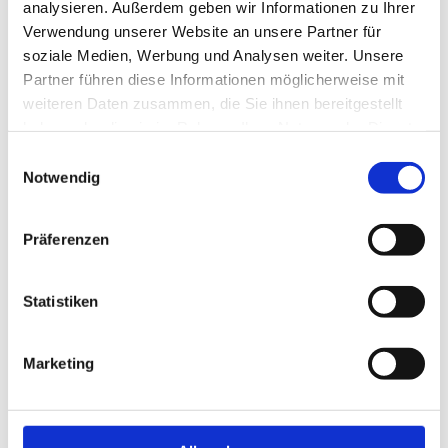
RECRUITING
analysieren. Außerdem geben wir Informationen zu Ihrer
Verwendung unserer Website an unsere Partner für
4 Wochen
soziale Medien, Werbung und Analysen weiter. Unsere
Partner führen diese Informationen möglicherweise mit
weiteren Daten zusammen, die Sie ihnen bereitgestellt
Schnelle Bewerbung
Schnelle Bewerbung
Rheine
haben oder die sie im Rahmen Ihrer Nutzung der Dienste
gesammelt haben.
Einwilligungsauswahl
Oberarzt Pneumolgie (m/w/d)
Notwendig
FIND YOUR EXPERT – MEDICAL
RECRUITING
Präferenzen
4 Wochen
Statistiken
Schnelle Bewerbung
Emsdetten
Schnelle Bewerbung
Oberarzt Innere Medizin /
Marketing
Gastroenterologie (m/w/d)
FIND YOUR EXPERT – MEDICAL
RECRUITING