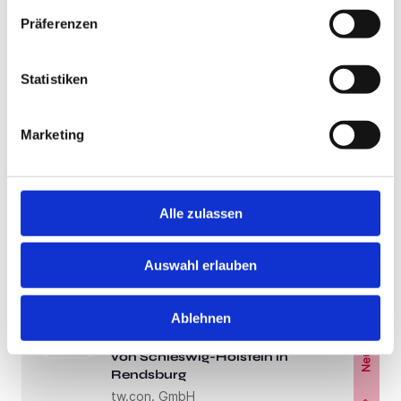
RECRUITING
Präferenzen
4 Wochen
Statistiken
Schnelle Bewerbung
Schnelle Bewerbung
Rendsburg
Marketing
Oberarzt Geriatrie (m/w/d)
FIND YOUR EXPERT – MEDICAL
RECRUITING
Alle zulassen
4 Wochen
Auswahl erlauben
Schnelle Bewerbung
Neu!
Rendsburg
Ablehnen
Facharzt Psychiatrie (m/w/d) –
MVZ mit Homeoffice – im Herzen
Neu!
von Schleswig-Holstein in
Rendsburg
tw.con. GmbH