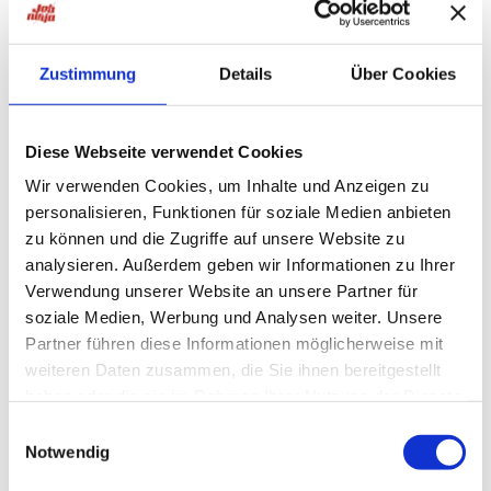
HiPo Executive Ärztevermittlung
4 Tagen
Zustimmung
Details
Über Cookies
Schnelle Bewerbung
Rendsburg
Schnelle Bewerbung
Diese Webseite verwendet Cookies
Leitender Oberarzt Innere Medizin
Wir verwenden Cookies, um Inhalte und Anzeigen zu
und Gastroenterologie (m/w/d)
personalisieren, Funktionen für soziale Medien anbieten
FIND YOUR EXPERT – MEDICAL
zu können und die Zugriffe auf unsere Website zu
RECRUITING
analysieren. Außerdem geben wir Informationen zu Ihrer
Verwendung unserer Website an unsere Partner für
4 Wochen
soziale Medien, Werbung und Analysen weiter. Unsere
Partner führen diese Informationen möglicherweise mit
weiteren Daten zusammen, die Sie ihnen bereitgestellt
Schnelle Bewerbung
Rendsburg
Schnelle Bewerbung
haben oder die sie im Rahmen Ihrer Nutzung der Dienste
Oberarzt Gastroenterologie
gesammelt haben.
Einwilligungsauswahl
(m/w/d)
Notwendig
FIND YOUR EXPERT – MEDICAL