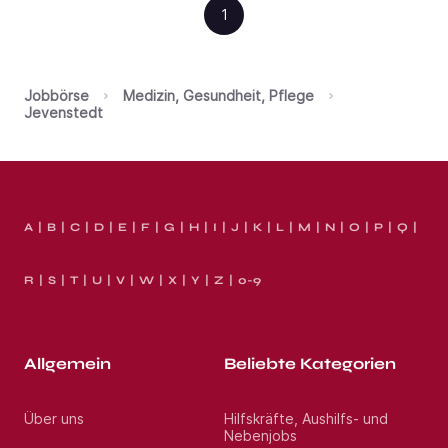
1
Jobbörse
Medizin, Gesundheit, Pflege
Jevenstedt
A
B
C
D
E
F
G
H
I
J
K
L
M
N
O
P
Q
R
S
T
U
V
W
X
Y
Z
0-9
Allgemein
Beliebte Kategorien
Über uns
Hilfskräfte, Aushilfs- und
Nebenjobs