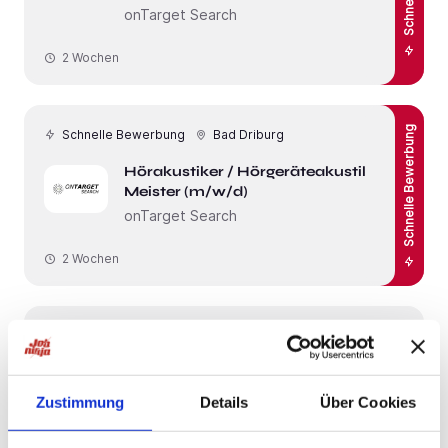
onTarget Search
2 Wochen
Schnelle Bewerbung
Schnelle Bewerbung
Bad Driburg
Hörakustiker / Hörgeräteakustiker -
Meister (m/w/d)
onTarget Search
2 Wochen
Bad Driburg
Ergotherapeut (m/w/d)
Seniorenresidenz Bad Driburg
Zustimmung
Details
Über Cookies
MediCare Seniorenresidenzen