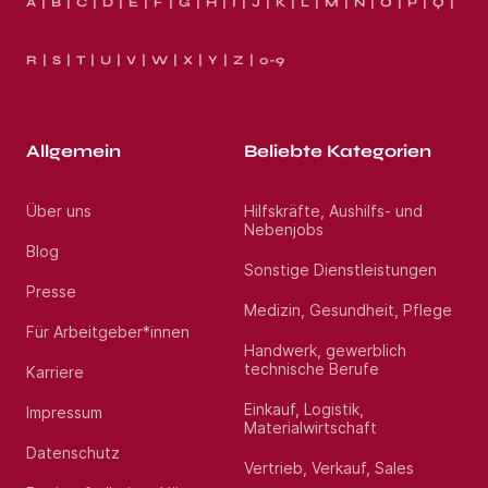
A
B
C
D
E
F
G
H
I
J
K
L
M
N
O
P
Q
R
S
T
U
V
W
X
Y
Z
0-9
Allgemein
Beliebte Kategorien
Über uns
Hilfskräfte, Aushilfs- und
Nebenjobs
Blog
Sonstige Dienstleistungen
Presse
Medizin, Gesundheit, Pflege
Für Arbeitgeber*innen
Handwerk, gewerblich
technische Berufe
Karriere
Einkauf, Logistik,
Impressum
Materialwirtschaft
Datenschutz
Vertrieb, Verkauf, Sales