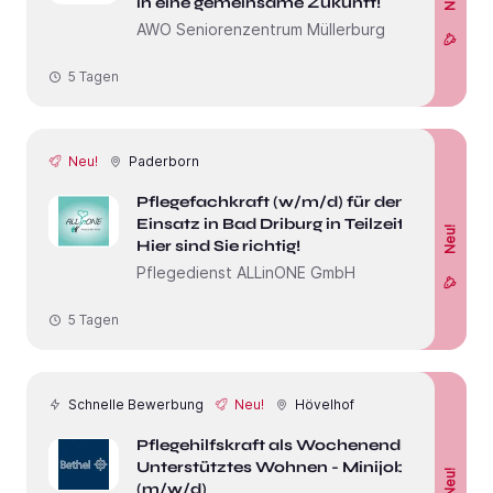
in eine gemeinsame Zukunft!
AWO Seniorenzentrum Müllerburg
5 Tagen
Neu!
Paderborn
Pflegefachkraft (w/m/d) für den
Einsatz in Bad Driburg in Teilzeit -
Neu!
Hier sind Sie richtig!
Pflegedienst ALLinONE GmbH
5 Tagen
Schnelle Bewerbung
Neu!
Hövelhof
Pflegehilfskraft als Wochenendhilfe
Unterstütztes Wohnen - Minijob
Neu!
(m/w/d)