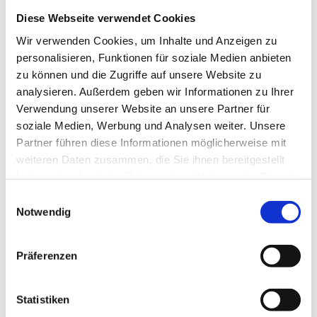
4 Wochen
Diese Webseite verwendet Cookies
Wir verwenden Cookies, um Inhalte und Anzeigen zu
personalisieren, Funktionen für soziale Medien anbieten
Bad Driburg
zu können und die Zugriffe auf unsere Website zu
Pflegefachkraft (m/w/d)
analysieren. Außerdem geben wir Informationen zu Ihrer
Seniorenresidenz Bad Driburg
Verwendung unserer Website an unsere Partner für
MediCare Seniorenresidenzen
soziale Medien, Werbung und Analysen weiter. Unsere
Partner führen diese Informationen möglicherweise mit
4 Wochen
weiteren Daten zusammen, die Sie ihnen bereitgestellt
haben oder die sie im Rahmen Ihrer Nutzung der Dienste
gesammelt haben.
Einwilligungsauswahl
Bad Pyrmont
Notwendig
bis 4550 / Monat
Gerontopsychiatrische Fachkraft
(m/w/d) - Dein neuer Arbeitsplatz
Präferenzen
am Stadtrand von Bad Pyrmont!
Agaplesion Bethanien Bad Pyrmont
Statistiken
4 Wochen