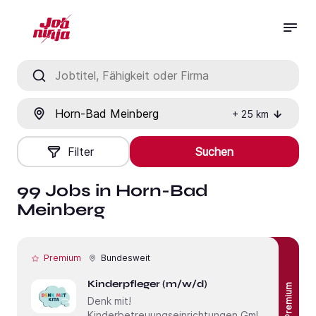
Jobtitel, Fähigkeit oder Firma
Ort
+
25
km
Filter
Suchen
99 Jobs in Horn-Bad
Meinberg
Premium
Bundesweit
Kinderpfleger (m/w/d)
Premium
Denk mit!
Kinderbetreuungseinrichtungen GmbH &