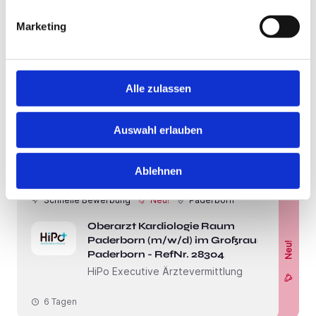
Marketing
Bad Pyrmont
bis 4550 / Monat
Pflegefachkraft (m/w/d) - Dein
neuer Arbeitsplatz am Stadtrand
Alle zulassen
von Bad Pyrmont!
Agaplesion Bethanien Bad Pyrmont
Auswahl erlauben
4 Wochen
Ablehnen
Schnelle Bewerbung
Neu!
Paderborn
Oberarzt Kardiologie Raum
Paderborn (m/w/d) im Großraum
Neu!
Paderborn - RefNr. 28304
HiPo Executive Ärztevermittlung
6 Tagen