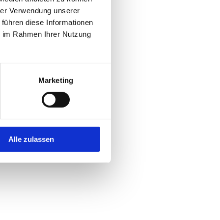
hrer Verwendung unserer
 führen diese Informationen
r console
for more information).
ie im Rahmen Ihrer Nutzung
Marketing
Alle zulassen