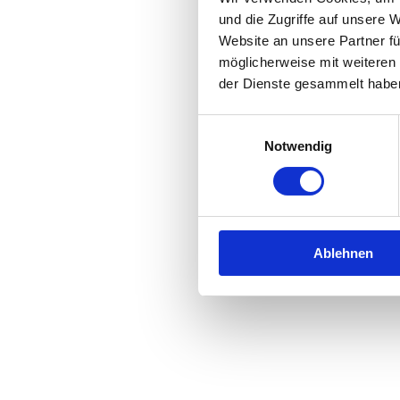
und die Zugriffe auf unsere 
Website an unsere Partner fü
Application error: a
client
-side 
möglicherweise mit weiteren
der Dienste gesammelt habe
Einwilligungsauswahl
Notwendig
Ablehnen