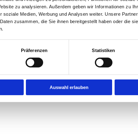
Website zu analysieren. Außerdem geben wir Informationen zu I
r soziale Medien, Werbung und Analysen weiter. Unsere Partner
exception has occurred while loading
jobninja.com
(see the
browse
 Daten zusammen, die Sie ihnen bereitgestellt haben oder die s
n.
Präferenzen
Statistiken
Auswahl erlauben