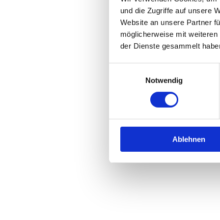
und die Zugriffe auf unsere 
Website an unsere Partner fü
Application error: a
client
-side 
möglicherweise mit weiteren
der Dienste gesammelt habe
Einwilligungsauswahl
Notwendig
Ablehnen