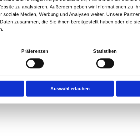
Website zu analysieren. Außerdem geben wir Informationen zu I
r soziale Medien, Werbung und Analysen weiter. Unsere Partner
exception has occurred while loading
jobninja.com
(see the
browse
 Daten zusammen, die Sie ihnen bereitgestellt haben oder die s
n.
Präferenzen
Statistiken
Auswahl erlauben