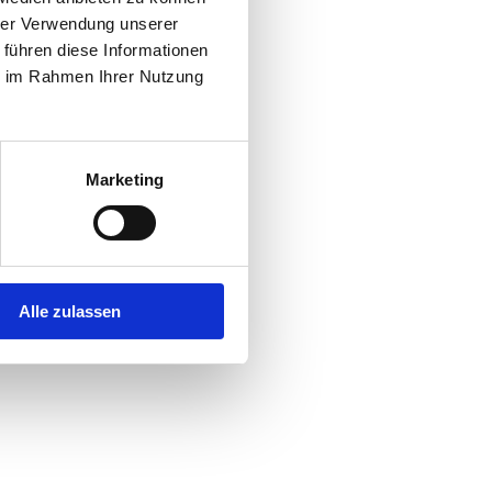
hrer Verwendung unserer
 führen diese Informationen
r console
for more information).
ie im Rahmen Ihrer Nutzung
Marketing
Alle zulassen