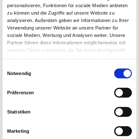
personalisieren, Funktionen für soziale Medien anbieten
zu können und die Zugriffe auf unsere Website zu
Schnelle Bewerbung
Neu!
Cuxhaven
analysieren. Außerdem geben wir Informationen zu Ihrer
Altenpfleger (m/w/d) in Cuxhaven
Neu!
Verwendung unserer Website an unsere Partner für
akut Medizinische Personallogistik GmbH
soziale Medien, Werbung und Analysen weiter. Unsere
Partner führen diese Informationen möglicherweise mit
3 Tagen
weiteren Daten zusammen, die Sie ihnen bereitgestellt
haben oder die sie im Rahmen Ihrer Nutzung der Dienste
gesammelt haben.
Einwilligungsauswahl
Schnelle Bewerbung
Neu!
Cuxhaven
Notwendig
Gesundheits und Krankenpfleger
Neu!
(m/w/d) in Cuxhaven
Präferenzen
akut Medizinische Personallogistik GmbH
3 Tagen
Statistiken
Marketing
Schnelle Bewerbung
Neu!
Otterndorf