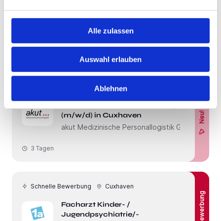
Heilerziehungspfleger (m/w/d) in
Neu!
Otterndorf
akut Medizinische Personallogistik GmbH
Alle zulassen
3 Tagen
Auswahl erlauben
Schnelle Bewerbung
Neu!
Cuxhaven
Ablehnen
Fachkraft Anästhesie Intensivpflege
Neu!
(m/w/d) in Cuxhaven
akut Medizinische Personallogistik GmbH
3 Tagen
Schnelle Bewerbung
Cuxhaven
Facharzt Kinder- /
Jugendpsychiatrie/-