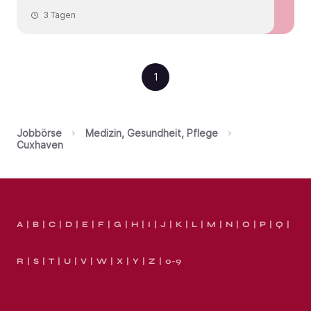
3 Tagen
1
Jobbörse
Medizin, Gesundheit, Pflege
Cuxhaven
A
B
C
D
E
F
G
H
I
J
K
L
M
N
O
P
Q
R
S
T
U
V
W
X
Y
Z
0-9