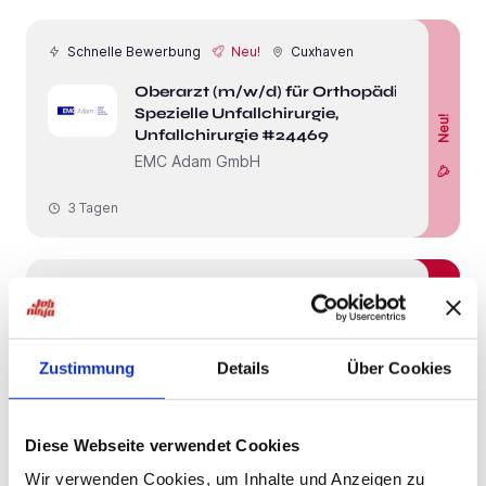
Schnelle Bewerbung
Neu!
Cuxhaven
Oberarzt (m/w/d) für Orthopädie,
Spezielle Unfallchirurgie,
Neu!
Unfallchirurgie #24469
EMC Adam GmbH
3 Tagen
Schnelle Bewerbung
Otterndorf
Schnelle Bewerbung
Facharzt Kinder- und
Jugendpsychiatrie (m/w/d) – MVZ -
Zustimmung
Details
Über Cookies
Moderne Praxis. in Otterndorf
tw.con. GmbH
Diese Webseite verwendet Cookies
3 Wochen
Wir verwenden Cookies, um Inhalte und Anzeigen zu