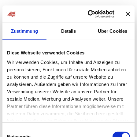
Zustimmung
Details
Über Cookies
Diese Webseite verwendet Cookies
Wir verwenden Cookies, um Inhalte und Anzeigen zu
personalisieren, Funktionen für soziale Medien anbieten
zu können und die Zugriffe auf unsere Website zu
analysieren. Außerdem geben wir Informationen zu Ihrer
Verwendung unserer Website an unsere Partner für
soziale Medien, Werbung und Analysen weiter. Unsere
Partner führen diese Informationen möglicherweise mit
weiteren Daten zusammen, die Sie ihnen bereitgestellt
haben oder die sie im Rahmen Ihrer Nutzung der Dienste
Application error: a
client
-side exception has occurred while
gesammelt haben.
Einwilligungsauswahl
Notwendig
loading
jobninja.com
(see the
browser console
for more