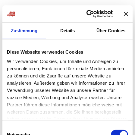
Zustimmung
Details
Über Cookies
Diese Webseite verwendet Cookies
Wir verwenden Cookies, um Inhalte und Anzeigen zu
personalisieren, Funktionen für soziale Medien anbieten
zu können und die Zugriffe auf unsere Website zu
analysieren. Außerdem geben wir Informationen zu Ihrer
Verwendung unserer Website an unsere Partner für
soziale Medien, Werbung und Analysen weiter. Unsere
Partner führen diese Informationen möglicherweise mit
weiteren Daten zusammen, die Sie ihnen bereitgestellt
haben oder die sie im Rahmen Ihrer Nutzung der Dienste
Application error: a
client
-side exception has occurred while
gesammelt haben.
Einwilligungsauswahl
Notwendig
loading
jobninja.com
(see the
browser console
for more