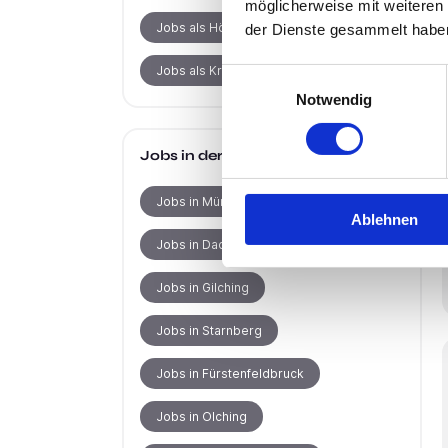
möglicherweise mit weiteren
Jobs als Hörakustiker
der Dienste gesammelt habe
Jobs als Krankenpfleger
Einwilligungsauswahl
Notwendig
Jobs in der Nähe
Jobs in München
Ablehnen
Jobs in Dachau
Jobs in Gilching
Jobs in Starnberg
Jobs in Fürstenfeldbruck
Jobs in Olching