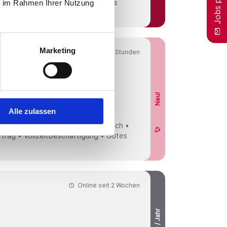
ie im Rahmen Ihrer Nutzung
Marketing
Online seit
19 Stunden
Neu!
hstmöglichen Zeitpunkt mehrere
Alle zulassen
g • Abschlagszahlungen nach Wunsch •
trag • Vollzeitbeschäftigung • Gutes
Online seit
2 Wochen