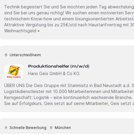
Technik begeistert Sie und Sie möchten jeden Tag abwechslu
sind Sie bei uns genau richtig! Wir suchen einen motivierten Servicetechniker (m/w/d), der mit
technischem Know-how und einem lösungsorientierten Arbeitssti
Attraktive Vergütung bis zu 25€/std nach Haustarifvertrag mit 
Weihnachtsgeld •
Unterschleißheim
Produktionshelfer (m/w/d)
Hans Geis GmbH & Co KG
ÜBER UNS Die Geis Gruppe mit Stammsitz in Bad Neustadt a.d. Saale ist ein globaler Full-Service-
Logistikdienstleister mit 10.000 Mitarbeiterinnen und Mitarbeite
Kerngeschäft: Logistik – eine kontinuierlich wachsende Branche.
Schnelle Bewerbung
München