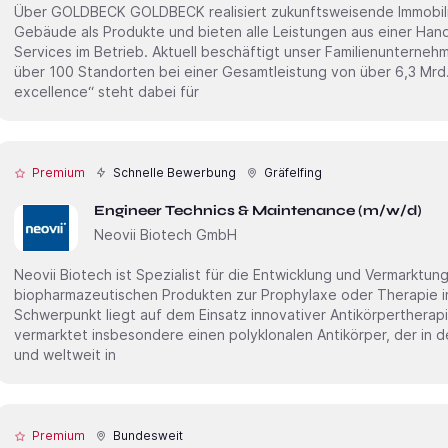
Über GOLDBECK GOLDBECK realisiert zukunftsweisende Immobilien in Europa. Wir verstehen
Gebäude als Produkte und bieten alle Leistungen aus einer Han
Services im Betrieb. Aktuell beschäftigt unser Familienunterne
über 100 Standorten bei einer Gesamtleistung von über 6,3 Mrd.
excellence“ steht dabei für
Premium
Schnelle Bewerbung
Gräfelfing
Engineer Technics & Maintenance (m/w/d)
Neovii Biotech GmbH
Neovii Biotech ist Spezialist für die Entwicklung und Vermarktu
biopharmazeutischen Produkten zur Prophylaxe oder Therapie i
Schwerpunkt liegt auf dem Einsatz innovativer Antikörpertherapi
vermarktet insbesondere einen polyklonalen Antikörper, der in d
und weltweit in
Premium
Bundesweit