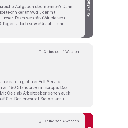
44500 / Jahr
ngsreiche Aufgaben übernehmen? Dann
l unser Team verstärktWir bieten•
30 Tagen Urlaub sowieUrlaubs- und
Online seit
4 Wochen
rn an 190 Standorten in Europa. Das
 Mit Geis als Arbeitgeber gehen auch
Sie auf Erfolgskurs. Geis setzt auf seine Mitarbeiter, Geis setzt auf Sie. Das erwartet Sie bei uns:•
Online seit
4 Wochen