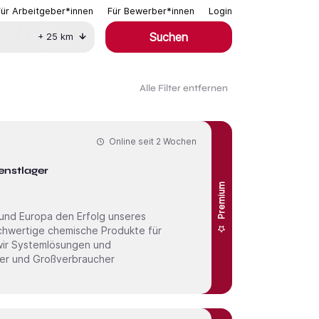
Für Arbeitgeber*innen
Für Bewerber*innen
Login
Suchen
+
25
km
Alle Filter entfernen
Online seit
2 Wochen
enstlager
Premium
wir Systemlösungen und
der und Großverbraucher