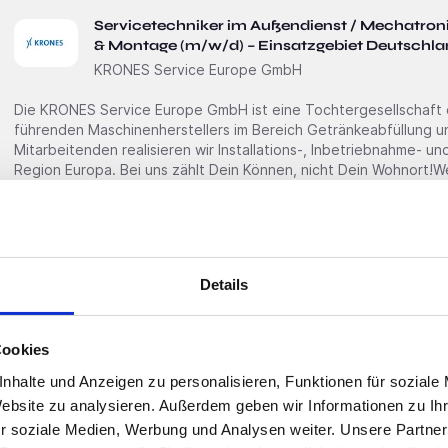
Servicetechniker im Außendienst / Mechatron
& Montage (m/w/d) – Einsatzgebiet Deutschla
KRONES Service Europe GmbH
Die KRONES Service Europe GmbH ist eine Tochter­gesellschaft
führenden Maschinen­herstellers im Bereich Getränke­abfüllung 
Mitarbei­tenden realisieren wir Installations-, Inbetrieb­nahme- u
Region Europa. Bei uns zählt Dein Können, nicht Dein Wohnort!Wenn Du Technik im Blut hast und als
Weltenbummler
Premium
Bundesweit
Details
Servicetechniker im Außendienst / Inbetriebn
Verpackungsanlagen (m/w/d) – Einsatzgebiet
Cookies
KRONES Service Europe GmbH
nhalte und Anzeigen zu personalisieren, Funktionen für soziale
Die KRONES Service Europe GmbH ist eine Tochter­gesellschaft
Website zu analysieren. Außerdem geben wir Informationen zu I
führenden Maschinen­herstellers im Bereich Getränke­abfüllung 
r soziale Medien, Werbung und Analysen weiter. Unsere Partner
Mitarbei­tenden realisieren wir Installations-, Inbetrieb­nahme- u