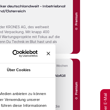
iker deutschlandweit – Inbetriebnahme
nd/Österreich
Premium
 der KRONES AG, des weltweit
und Verpackung. Mit knapp 400
nd Wartungs­projekte mit Fokus auf die
Online seit
4 Wochen
Über Cookies
ehmer SPS deutschlandweit – Abfüll- &
 Deutschland/Österreich
Premium
 Medien anbieten zu können
Jobs per E-Mail
 der KRONES AG, des weltweit
hrer Verwendung unserer
und Verpackung. Mit knapp 400
 führen diese Informationen
nd Wartungs­projekte mit Fokus auf die