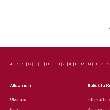
A
B
C
D
E
F
G
H
I
J
K
L
M
N
O
P
Q
Allgemein
Beliebte K
Über uns
Hilfskräfte,
Blog
Sonstige Die