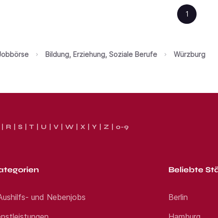
1
Jobbörse
Bildung, Erziehung, Soziale Berufe
Würzburg
R
S
T
U
V
W
X
Y
Z
0-9
ategorien
Beliebte St
 Aushilfs- und Nebenjobs
Berlin
nstleistungen
Hamburg