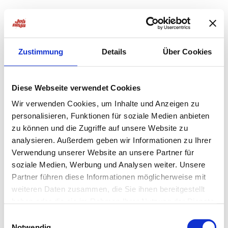
Zustimmung
Details
Über Cookies
Diese Webseite verwendet Cookies
Wir verwenden Cookies, um Inhalte und Anzeigen zu
personalisieren, Funktionen für soziale Medien anbieten
zu können und die Zugriffe auf unsere Website zu
analysieren. Außerdem geben wir Informationen zu Ihrer
Verwendung unserer Website an unsere Partner für
soziale Medien, Werbung und Analysen weiter. Unsere
Partner führen diese Informationen möglicherweise mit
weiteren Daten zusammen, die Sie ihnen bereitgestellt
haben oder die sie im Rahmen Ihrer Nutzung der Dienste
Application error: a
client
-side exception has occurred while
gesammelt haben.
Einwilligungsauswahl
Notwendig
loading
jobninja.com
(see the
browser console
for more