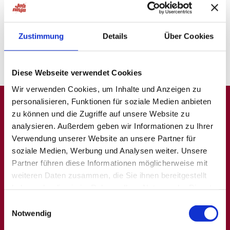
probiere unsere "Jobsuche andersrum"
auf
ninjajobs.de
Zustimmung
Details
Über Cookies
Diese Webseite verwendet Cookies
Wir verwenden Cookies, um Inhalte und Anzeigen zu
personalisieren, Funktionen für soziale Medien anbieten
zu können und die Zugriffe auf unsere Website zu
A
B
C
D
E
F
G
H
I
J
K
L
M
N
O
P
Q
analysieren. Außerdem geben wir Informationen zu Ihrer
Verwendung unserer Website an unsere Partner für
R
S
T
U
V
W
X
Y
Z
0-9
soziale Medien, Werbung und Analysen weiter. Unsere
Partner führen diese Informationen möglicherweise mit
weiteren Daten zusammen, die Sie ihnen bereitgestellt
haben oder die sie im Rahmen Ihrer Nutzung der Dienste
Allgemein
Beliebte Kategorien
gesammelt haben.
Einwilligungsauswahl
Notwendig
Über uns
Hilfskräfte, Aushilfs- und
Nebenjobs