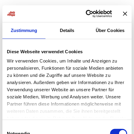
Zustimmung
Details
Über Cookies
Diese Webseite verwendet Cookies
Wir verwenden Cookies, um Inhalte und Anzeigen zu
personalisieren, Funktionen für soziale Medien anbieten
zu können und die Zugriffe auf unsere Website zu
analysieren. Außerdem geben wir Informationen zu Ihrer
Verwendung unserer Website an unsere Partner für
soziale Medien, Werbung und Analysen weiter. Unsere
Partner führen diese Informationen möglicherweise mit
weiteren Daten zusammen, die Sie ihnen bereitgestellt
haben oder die sie im Rahmen Ihrer Nutzung der Dienste
Application error: a
client
-side exception has occurred while
gesammelt haben.
Einwilligungsauswahl
Notwendig
loading
jobninja.com
(see the
browser console
for more