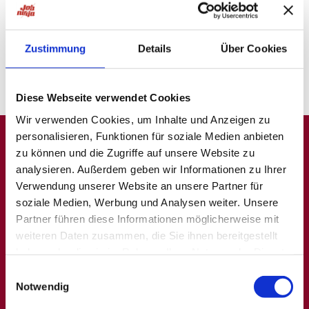
probiere unsere "Jobsuche andersrum"
auf
ninjajobs.de
Zustimmung
Details
Über Cookies
Diese Webseite verwendet Cookies
Wir verwenden Cookies, um Inhalte und Anzeigen zu
personalisieren, Funktionen für soziale Medien anbieten
zu können und die Zugriffe auf unsere Website zu
A
B
C
D
E
F
G
H
I
J
K
L
M
N
O
P
Q
analysieren. Außerdem geben wir Informationen zu Ihrer
Verwendung unserer Website an unsere Partner für
R
S
T
U
V
W
X
Y
Z
0-9
soziale Medien, Werbung und Analysen weiter. Unsere
Partner führen diese Informationen möglicherweise mit
weiteren Daten zusammen, die Sie ihnen bereitgestellt
haben oder die sie im Rahmen Ihrer Nutzung der Dienste
Allgemein
Beliebte Kategorien
gesammelt haben.
Einwilligungsauswahl
Notwendig
Über uns
Hilfskräfte, Aushilfs- und
Nebenjobs