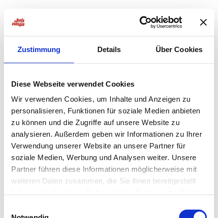
Zustimmung
Details
Über Cookies
Diese Webseite verwendet Cookies
Wir verwenden Cookies, um Inhalte und Anzeigen zu
personalisieren, Funktionen für soziale Medien anbieten
zu können und die Zugriffe auf unsere Website zu
analysieren. Außerdem geben wir Informationen zu Ihrer
Verwendung unserer Website an unsere Partner für
soziale Medien, Werbung und Analysen weiter. Unsere
Partner führen diese Informationen möglicherweise mit
weiteren Daten zusammen, die Sie ihnen bereitgestellt
haben oder die sie im Rahmen Ihrer Nutzung der Dienste
Application error: a
client
-side exception has occurred while
gesammelt haben.
Einwilligungsauswahl
Notwendig
loading
jobninja.com
(see the
browser console
for more