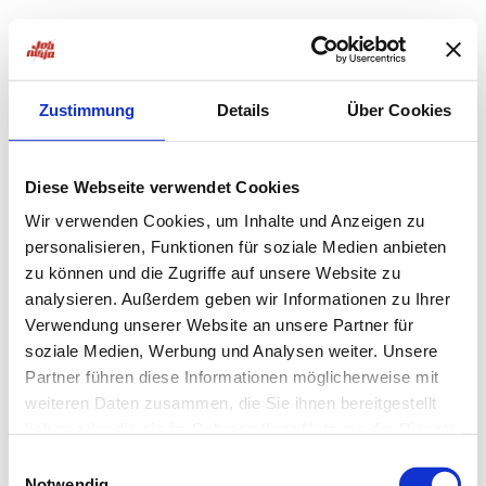
Zustimmung
Details
Über Cookies
Diese Webseite verwendet Cookies
Wir verwenden Cookies, um Inhalte und Anzeigen zu
personalisieren, Funktionen für soziale Medien anbieten
zu können und die Zugriffe auf unsere Website zu
analysieren. Außerdem geben wir Informationen zu Ihrer
Verwendung unserer Website an unsere Partner für
soziale Medien, Werbung und Analysen weiter. Unsere
Partner führen diese Informationen möglicherweise mit
weiteren Daten zusammen, die Sie ihnen bereitgestellt
haben oder die sie im Rahmen Ihrer Nutzung der Dienste
Application error: a
client
-side exception has occurred while
gesammelt haben.
Einwilligungsauswahl
Notwendig
loading
jobninja.com
(see the
browser console
for more