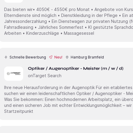
Das bieten wir• 4050€ - 4550€ pro Monat • Angebote von Kurs
Elterndienste sind möglich • Dienstkleidung in der Pflege • Ein a
Jahressonderzahlung • Ein Dienstwagen zur privaten Nutzung (fü
Fahrradleasing • Jährliches Sommerfest • KI gestützte Sprachdo
Arbeiten • Kinderzuschläge • Massagesessel
Schnelle Bewerbung
Neu!
Hamburg Bramfeld
Optiker / Augenoptiker - Meister (m / w / d)
onTarget Search
Ihre neue Herausforderung in der Augenoptik Für ein etabliertes Unternehmen im Bereich Augenoptik
suchen wir einen leidenschaftlichen Optiker / Augenoptiker - M
Was Sie bekommen: Einen hochmodernen Arbeitsplatz, ein überdurchschnittliches Gehalt + Bonus
und einen sicheren Job mit echter Entwicklungsmöglichkeit – wir p
Startzeitpunkt