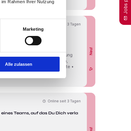
ie im Rahmen Ihrer Nutzung
Online seit
3 Tagen
Marketing
uf, Dich kennenzulernen!
Neu!
läge • Eine übertarifliche Bezahlung
 Fahrtgeld • Feste Ansprechperson,
Alle zulassen
keine Nachtdienste und Elterndienste •
uchen nach Einrichtungen und
Online seit
3 Tagen
il eines Teams, auf das Du Dich verlassen