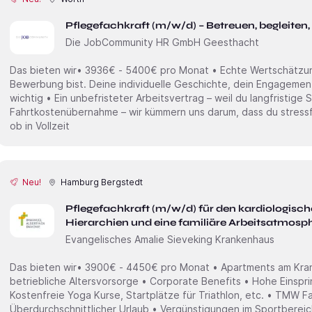
Pflegefachkraft (m/w/d) – Betreuen, begleiten,
Die JobCommunity HR GmbH Geesthacht
Das bieten wir• 3936€ - 5400€ pro Monat • Echte Wertschätzung
Bewerbung bist. Deine individuelle Geschichte, dein Engagement
wichtig • Ein unbefristeter Arbeitsvertrag – weil du langfristige 
Fahrtkostenübernahme – wir kümmern uns darum, dass du stressfre
ob in Vollzeit
Neu!
Hamburg Bergstedt
Pflegefachkraft (m/w/d) für den kardiologis
Hierarchien und eine familiäre Arbeitsatmosp
Evangelisches Amalie Sieveking Krankenhaus
Das bieten wir• 3900€ - 4450€ pro Monat • Apartments am Krank
betriebliche Altersvorsorge • Corporate Benefits • Hohe Einspr
Kostenfreie Yoga Kurse, Startplätze für Triathlon, etc. • TMW Fa
Überdurchschnittlicher Urlaub • Vergünstigungen im Sportbereic