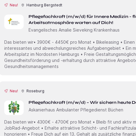
Neu!
Hamburg Bergstedt
Pflegefachkraft (m/w/d) für Innere Medizin - f
Arbeitsatmosphäre warten auf Dich!
Evangelisches Amalie Sieveking Krankenhaus
Das bieten wir• 3900€ - 4450€ pro Monat • Bikeleasing • Einen
interessantes und abwechslungsreiches Aufgabengebiet • Ein mo
Arbeitsplatz im Nordosten Hamburgs • Freie Gestaltungsmöglich
Gesundheitsförderung und -erhaltung durch attraktive Angebot
Gesundheitsmanagements
Neu!
Roseburg
Pflegefachkraft (m/w/d) – Wir sichern heute D
Askanierhaus Ambulanter Pflegedienst Büchen
Das bieten wir• 4300€ - 4700€ pro Monat • Bleib fit und aktiv
JobRad-Angebot • Erhalte attraktive Schicht- und Fachkraftzula
honorieren • Freue Dich auf ein 13. Gehalt als zusätzliche finan