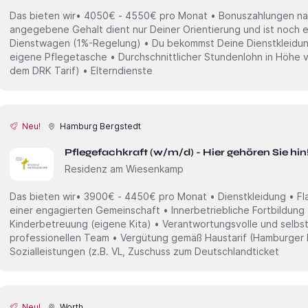
Das bieten wir• 4050€ - 4550€ pro Monat • Bonuszahlungen n
angegebene Gehalt dient nur Deiner Orientierung und ist noch ei
Dienstwagen (1%-Regelung) • Du bekommst Deine Dienstkleidung 
eigene Pflegetasche • Durchschnittlicher Stundenlohn in Höhe v
dem DRK Tarif) • Elterndienste
Neu!
Hamburg Bergstedt
Pflegefachkraft (w/m/d) - Hier gehören Sie hin
Residenz am Wiesenkamp
Das bieten wir• 3900€ - 4450€ pro Monat • Dienstkleidung • Fl
einer engagierten Gemeinschaft • Innerbetriebliche Fortbildung
Kinderbetreuung (eigene Kita) • Verantwortungsvolle und selbst
professionellen Team • Vergütung gemäß Haustarif (Hamburger N
Sozialleistungen (z.B. VL, Zuschuss zum Deutschlandticket
Neu!
Worth