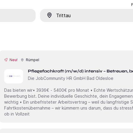
Ort
Neu!
Rümpel
Pflegefachkraft (m/w/d) intensiv – Betreuen, be
Die JobCommunity HR GmbH Bad Oldesloe
Das bieten wir• 3936€ - 5400€ pro Monat • Echte Wertschätzung
Bewerbung bist. Deine individuelle Geschichte, dein Engagement
wichtig • Ein unbefristeter Arbeitsvertrag – weil du langfristige 
Fahrtkostenübernahme – wir kümmern uns darum, dass du stressfre
ob in Vollzeit