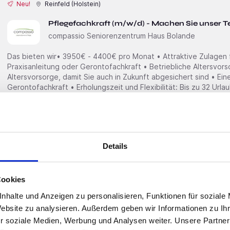
Neu!
Reinfeld (Holstein)
Pflegefachkraft (m/w/d) - Machen Sie unser T
compassio Seniorenzentrum Haus Bolande
Das bieten wir• 3950€ - 4400€ pro Monat • Attraktive Zulagen fü
Praxisanleitung oder Gerontofachkraft • Betriebliche Altersvor
Altersvorsorge, damit Sie auch in Zukunft abgesichert sind • Ein
Gerontofachkraft • Erholungszeit und Flexibilität: Bis zu 32 Urla
Woche (35 Tage für eine 6-Tage-Woche
Neu!
Wohltorf
Details
Pflegefachkraft (m/w/d) – Wir sichern heute D
Ambulanter Dienst Wichern Gemeinschaft Reinbek e.
Cookies
Das bieten wir• 4300€ - 4700€ pro Monat • Bleib mobil und umw
nhalte und Anzeigen zu personalisieren, Funktionen für soziale
Angebot • Erlebe die perfekte Balance aus Natur und Erreichbark
Website zu analysieren. Außerdem geben wir Informationen zu I
naturnahen Lage • Freue Dich auf eine Jahressonderzahlung, d
r soziale Medien, Werbung und Analysen weiter. Unsere Partner
wohltuende Massagen, die Dir Entspannung und Erholung bieten