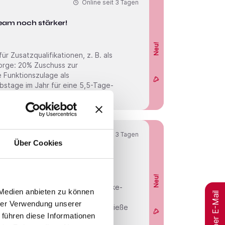
Online seit
3 Tagen
eam noch stärker!
Neu!
r Zusatzqualifikationen, z. B. als
sorge: 20% Zuschuss zur
e Funktionszulage als
ubstage im Jahr für eine 5,5-Tage-
Online seit
3 Tagen
Über Cookies
eine Zukunft!
V.
Neu!
eltfreundlich mit unserem Job-Bike-
 Medien anbieten zu können
Jobs per E-Mail
eit in unserer ruhigen und
hrer Verwendung unserer
ie Dein Engagement belohnt • Genieße
 führen diese Informationen
 • Nutze exklusive Corporate