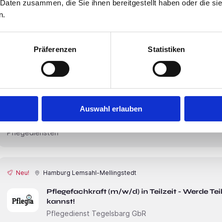
Benefits, die Dir zahlreiche
 Daten zusammen, die Sie ihnen bereitgestellt haben oder die s
n.
Neu!
Hamburg Marienthal
Präferenzen
Statistiken
Pflegefachkraft (m/w/d) - Wir freuen uns dara
SLP Medical Care
Das bieten wir• 4050€ - 4550€ pro Monat • Attraktive Zeitzusch
• Elterndienste sind bei uns möglich • Fahrkartenzuschuss oder
Auswahl erlauben
die 24 Stunden erreichbar ist • Flexible Dienstplangestaltung, 
Jährliche Weihachtsfeier • Weihnachts- und Urlaubsgeld • Wir s
Pflegediensten
Neu!
Hamburg Lemsahl-Mellingstedt
Pflegefachkraft (m/w/d) in Teilzeit - Werde Te
kannst!
Pflegedienst Tegelsbarg GbR