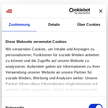
Zustimmung
Details
Über Cookies
Diese Webseite verwendet Cookies
Wir verwenden Cookies, um Inhalte und Anzeigen zu
personalisieren, Funktionen für soziale Medien anbieten
zu können und die Zugriffe auf unsere Website zu
analysieren. Außerdem geben wir Informationen zu Ihrer
Verwendung unserer Website an unsere Partner für
soziale Medien, Werbung und Analysen weiter. Unsere
Partner führen diese Informationen möglicherweise mit
weiteren Daten zusammen, die Sie ihnen bereitgestellt
haben oder die sie im Rahmen Ihrer Nutzung der Dienste
Application error: a
client
-side exception has occurred while
gesammelt haben.
Einwilligungsauswahl
Notwendig
loading
jobninja.com
(see the
browser console
for more