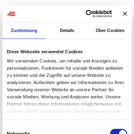
Zustimmung
Details
Über Cookies
Diese Webseite verwendet Cookies
Wir verwenden Cookies, um Inhalte und Anzeigen zu
personalisieren, Funktionen für soziale Medien anbieten
zu können und die Zugriffe auf unsere Website zu
analysieren. Außerdem geben wir Informationen zu Ihrer
Verwendung unserer Website an unsere Partner für
soziale Medien, Werbung und Analysen weiter. Unsere
Partner führen diese Informationen möglicherweise mit
weiteren Daten zusammen, die Sie ihnen bereitgestellt
haben oder die sie im Rahmen Ihrer Nutzung der Dienste
Application error: a
client
-side exception has occurred while
gesammelt haben.
Einwilligungsauswahl
Notwendig
loading
jobninja.com
(see the
browser console
for more