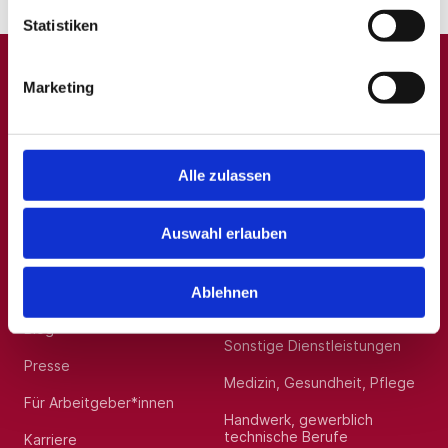
Standort:
Remscheid
Statistiken
Marketing
A
B
C
D
E
F
G
H
I
J
K
L
M
N
O
P
Q
R
S
T
U
V
W
X
Y
Z
0-9
Alle zulassen
Auswahl erlauben
Allgemein
Beliebte Kategorien
Über uns
Hilfskräfte, Aushilfs- und
Ablehnen
Nebenjobs
Blog
Sonstige Dienstleistungen
Presse
Medizin, Gesundheit, Pflege
Für Arbeitgeber*innen
Handwerk, gewerblich
technische Berufe
Karriere