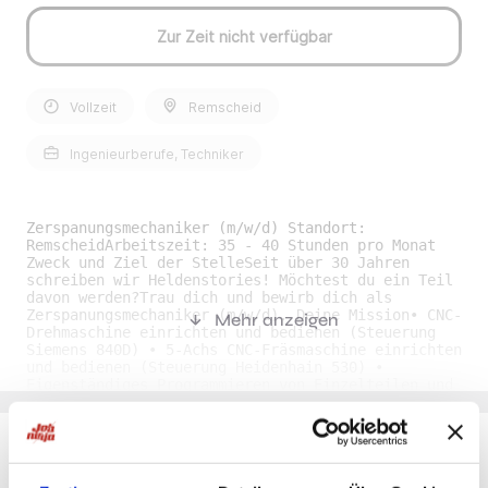
Zur Zeit nicht verfügbar
Vollzeit
Remscheid
Ingenieurberufe, Techniker
Zerspanungsmechaniker (m/w/d) Standort:
RemscheidArbeitszeit: 35 - 40 Stunden pro Monat
Zweck und Ziel der StelleSeit über 30 Jahren
schreiben wir Heldenstories! Möchtest du ein Teil
davon werden?Trau dich und bewirb dich als
Zerspanungsmechaniker (m/w/d). Deine Mission• CNC-
Mehr anzeigen
Drehmaschine einrichten und bedienen (Steuerung
Siemens 840D) • 5-Achs CNC-Fräsmaschine einrichten
und bedienen (Steuerung Heidenhain 530) •
Eigenständiges Programmieren von Einzelteilen und
Kleinserien nach Zeichnung • CNC-Drehmaschine für
Automatik-Betrieb einrichten • Prüfen der
gefertigten Teile nach Zeichnungsvorgabe mit Hilfe
einschlägiger Mess- und Prüfmittel und
abschließende Dokumentation • Selbstständiges
Du möchtest Jobs, die zu Dir passen?