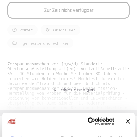
Zur Zeit nicht verfügbar
Vollzeit
Oberhausen
Ingenieurberufe, Techniker
Zerspanungsmechaniker (m/w/d) Standort:
OberhausenAnstellungsart(en): VollzeitArbeitszeit:
35 - 40 Stunden pro Woche Seit über 30 Jahren
schreiben wir Heldenstories! Möchtest du ein Teil
davon werden?Trau dich und bewirb dich als
Zerspanungsmechaniker (m/w/d). Deine Mission•
Mehr anzeigen
Herstellung von Proben für die Materialprüfung •
Bedienung von konventionellen und CNC-Maschinen •
Überprüfung der Dimensionen mit modernen
Messmitteln • Wartung und Reinigung der Maschinen
und des Arbeitsplatzes • Einhaltung der
Arbeitsvorgaben sowie der Kriterien für
Arbeitssicherheit und Gesundheitsschutz Deine
Superkräfte• Abgeschlossene Ausbildung als
Zerspanungsmechaniker (w/m/d) • Berufserfahrung im
Du möchtest Jobs, die zu Dir passen?