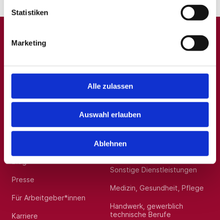
Standort:
Oberhausen
Statistiken
Marketing
A
B
C
D
E
F
G
H
I
J
K
L
M
N
O
P
Q
R
S
T
U
V
W
X
Y
Z
0-9
Alle zulassen
Auswahl erlauben
Allgemein
Beliebte Kategorien
Über uns
Hilfskräfte, Aushilfs- und
Ablehnen
Nebenjobs
Blog
Sonstige Dienstleistungen
Presse
Medizin, Gesundheit, Pflege
Für Arbeitgeber*innen
Handwerk, gewerblich
technische Berufe
Karriere