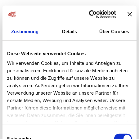
Zustimmung
Details
Über Cookies
Diese Webseite verwendet Cookies
Wir verwenden Cookies, um Inhalte und Anzeigen zu
personalisieren, Funktionen für soziale Medien anbieten
zu können und die Zugriffe auf unsere Website zu
analysieren. Außerdem geben wir Informationen zu Ihrer
Verwendung unserer Website an unsere Partner für
soziale Medien, Werbung und Analysen weiter. Unsere
Partner führen diese Informationen möglicherweise mit
weiteren Daten zusammen, die Sie ihnen bereitgestellt
haben oder die sie im Rahmen Ihrer Nutzung der Dienste
Application error: a
client
-side exception has occurred while
gesammelt haben.
Einwilligungsauswahl
Notwendig
loading
jobninja.com
(see the
browser console
for more