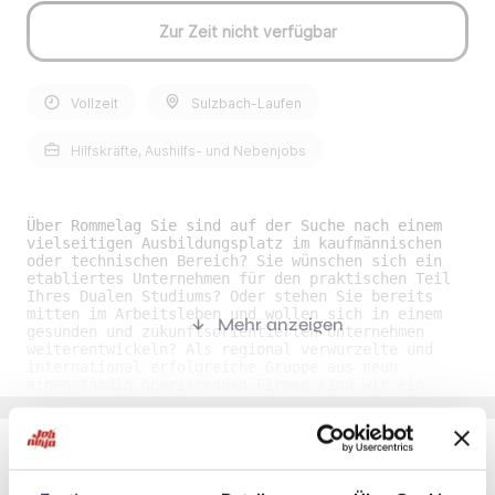
Zur Zeit nicht verfügbar
Vollzeit
Sulzbach-Laufen
Hilfskräfte, Aushilfs- und Nebenjobs
Über Rommelag Sie sind auf der Suche nach einem
vielseitigen Ausbildungsplatz im kaufmännischen
oder technischen Bereich? Sie wünschen sich ein
etabliertes Unternehmen für den praktischen Teil
Ihres Dualen Studiums? Oder stehen Sie bereits
mitten im Arbeitsleben und wollen sich in einem
Mehr anzeigen
gesunden und zukunftsorientierten Unternehmen
weiterentwickeln? Als regional verwurzelte und
international erfolgreiche Gruppe aus neun
eigenständig operierenden Firmen sind wir ein
wahrer Hidden Champion der Verpackungsindustrie.
Genauer gesagt sind wir Erfinder und
Weltmarktführer der BFS-Technologie und Spezialist
für vielfältigste Verpackungslösungen auf
Kunststoffbasis. An Standorten in Deutschland und
Du möchtest Jobs, die zu Dir passen?
der Schweiz fertigen wir nahezu alles aus einer