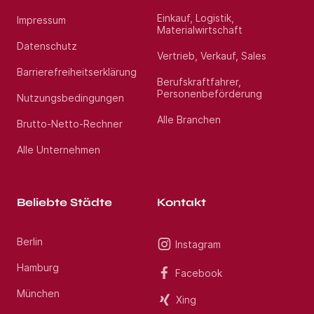
IHRE AUFGABEN
Einkauf, Logistik,
Impressum
Materialwirtschaft
Datenschutz
Kunden-, Umsatz- und Produktabsatzverantwortung
Vertrieb, Verkauf, Sales
für das zugeordnete Vertriebsgebiet
Barrierefreiheitserklärung
Aktive Neukundenakquise und Betreuung und
Berufskraftfahrer,
Entwicklung von Bestandskunden (hauptsächlich
Personenbeförderung
Nutzungsbedingungen
Großhandelskunden)
Betreuung von Sanitäreinkaufsverbänden
Alle Branchen
Brutto-Netto-Rechner
Preis- und Konditionsverhandlungen
Angebotserstellung
Alle Unternehmen
Absatz- und Umsatzplanungen und Pflege des CRM-
Systems
Enge Zusammenarbeit mit dem Vertriebsinnendienst
und dem regionalen Service
Beliebte Städte
Kontakt
Teilnahme an Messen / Kundenveranstaltungen
Professioneller und zuverlässiger Ansprechpartner in
kaufmännischen und technischen Fragen unserer
Berlin
Kunden
Instagram
Marktbeobachtung und Wettbewerbsanalysen
Hamburg
Facebook
München
Xing
IHRE QUALIFIKATIONEN