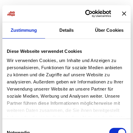
Zustimmung
Details
Über Cookies
Diese Webseite verwendet Cookies
Wir verwenden Cookies, um Inhalte und Anzeigen zu
personalisieren, Funktionen für soziale Medien anbieten
zu können und die Zugriffe auf unsere Website zu
analysieren. Außerdem geben wir Informationen zu Ihrer
Verwendung unserer Website an unsere Partner für
soziale Medien, Werbung und Analysen weiter. Unsere
Partner führen diese Informationen möglicherweise mit
weiteren Daten zusammen, die Sie ihnen bereitgestellt
haben oder die sie im Rahmen Ihrer Nutzung der Dienste
Application error: a
client
-side exception has occurred while
gesammelt haben.
Einwilligungsauswahl
Notwendig
loading
jobninja.com
(see the
browser console
for more