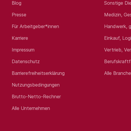
Blog
Sonstige Die
Wahrnehmung von Beratungstermi
Presse
Medizin, Ge
Ganzheitliche Beratung unserer K
Analyse des aktuellen Versicheru
Für Arbeitgeber*innen
Handwerk, g
Aufbau, Pflege und Betreuung v
Karriere
Einkauf, Log
Impressum
Vertrieb, Ve
Profil
Datenschutz
Berufskraft
Abgeschlossene kaufmännische 
Barrierefreiheitserklärung
Alle Branch
Qualifikation zum/zur Versicher
Quereinsteiger:innen mit der Moti
Nutzungsbedingungen
Vertriebserfahrung und Spaß am 
Kundenorientiertes Denken und 
Brutto-Netto-Rechner
Zielorientierte und selbstständig
Alle Unternehmen
Wir bieten