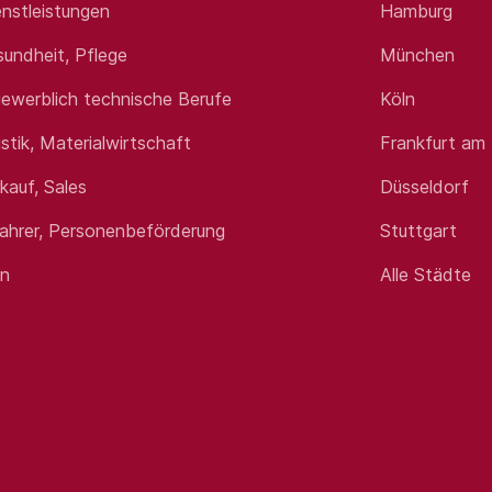
nstleistungen
Hamburg
nen; keine Kaltakquise
sundheit, Pflege
München
und:innen in den Bereichen Vorsorge, Vermögen, Finanzen un
ngs- und Vorsorgebedarfs, unter Berücksichtigung der indivi
ewerblich technische Berufe
Köln
on Kontakten zu Kund:innen und Behörden im Rahmen der N
istik, Materialwirtschaft
Frankfurt am
rkauf, Sales
Düsseldorf
fahrer, Personenbeförderung
Stuttgart
Ausbildung
en
Alle Städte
ungsfachmann/-frau(w/m/d) oder vergleichbare Berufsausbil
vation zur Weiterbildung sind herzlich willkommen
Kundenkontakt von Vorteil
ein offenes, kommunikatives Wesen
e Arbeitsweise