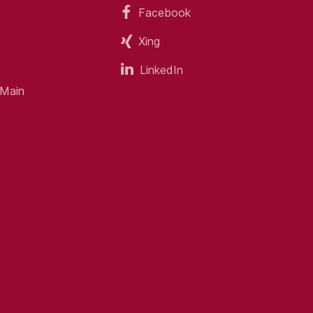
Facebook
Xing
d existentiellen Absicherung
duellen Kundenbedürfnisse
LinkedIn
eugeschäftsakquise
 Main
dung wünschenswert